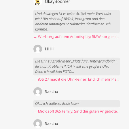
OkayBoomer
Und deswegen ist es keine Artikel mehr Wert oder
wie? Bin nicht auf TikTok, Instagram und den
anderen unnötigen Sozialmedia Plattformen. Ich
komme...
→ Werbung auf dem Autodisplay: BMW sorgt mit Spider-Man-Werbung für scharfe Kritik
HHH
Die Uhr zu groß? Mehr „Platz fürs Hintergrundbild“ ?
Ihr habt Probleme?! ICH > will eine größere Uhr.
Denn ich will kein FOTO...
→ iOS 27 macht die Uhr kleiner: Endlich mehr Platz fürs Hintergrundbild
Sascha
Ok… ich sollte zu Ende lesen
→ Microsoft 365 Family: Sind die guten Angebote vorbei?
Sascha