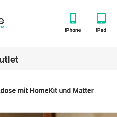
iPhone
iPad
utlet
zu
Eve
kdose mit HomeKit und Matter
Energy
Outlet:
Einbau-
Steckdose
mit