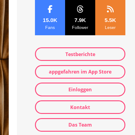
15.0K
7.9K
5.5K
Fans
Follower
Leser
Testberichte
appgefahren im App Store
Einloggen
Kontakt
Das Team