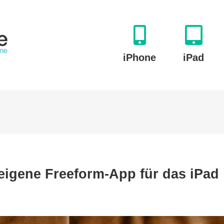
iPhone
iPad
m:
 eigene Freeform-App für das iPad
a
entlicht
e
orm-