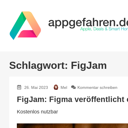
Schlagwort:
FigJam
zu
26. Mai 2023
Mel
Kommentar schreiben
FigJa
FigJam: Figma veröffentlicht
Figm
veröff
Kostenlos nutzbar
eigen
Freef
App