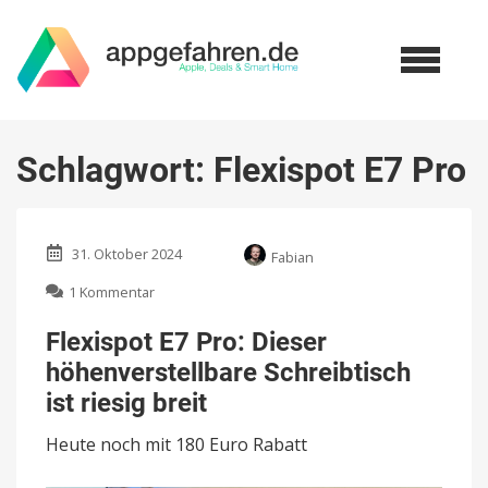
Schlagwort:
Flexispot E7 Pro
31. Oktober 2024
Fabian
zu
1 Kommentar
Flexispot
E7
Flexispot E7 Pro: Dieser
Pro:
höhenverstellbare Schreibtisch
Dieser
höhenverstellbare
ist riesig breit
Schreibtisch
ist
Heute noch mit 180 Euro Rabatt
riesig
breit