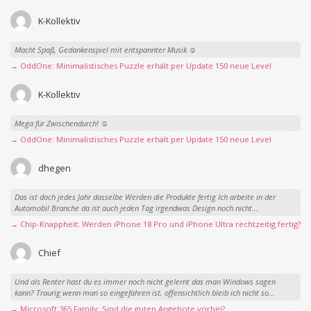
K-Kollektiv
Macht Spaß, Gedankenspiel mit entspannter Musik ☺️
→ OddOne: Minimalistisches Puzzle erhält per Update 150 neue Level
K-Kollektiv
Mega für Zwischendurch! ☺️
→ OddOne: Minimalistisches Puzzle erhält per Update 150 neue Level
dhegen
Das ist doch jedes Jahr dasselbe Werden die Produkte fertig Ich arbeite in der
Automobil Branche da ist auch jeden Tag irgendwas Design noch nicht...
→ Chip-Knappheit: Werden iPhone 18 Pro und iPhone Ultra rechtzeitig fertig?
Chief
Und als Renter hast du es immer noch nicht gelernt das man Windows sagen
kann? Traurig wenn man so eingefahren ist, offensichtlich bleib ich nicht so...
→ Microsoft 365 Family: Sind die guten Angebote vorbei?