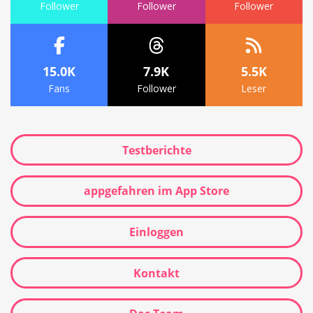
Follower
Follower
Follower
15.0K
7.9K
5.5K
Fans
Follower
Leser
Testberichte
appgefahren im App Store
Einloggen
Kontakt