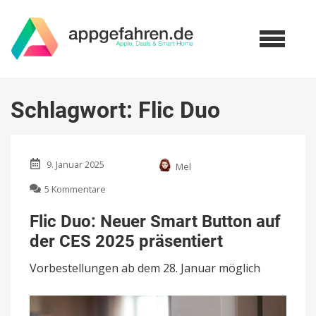
Schlagwort:
Flic Duo
9. Januar 2025
Mel
zu
5 Kommentare
Flic
Duo:
Flic Duo: Neuer Smart Button auf
Neuer
der CES 2025 präsentiert
Smart
Button
Vorbestellungen ab dem 28. Januar möglich
auf
der
CES
2025