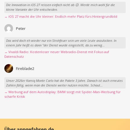
Die Innovation in iOS 27 reissen einfach nicht ab 😉. Werde mich wohl für die
kleine Variante der Uhr entscheiden.
→ iOS 27 macht die Uhr kleiner: Endlich mehr Platz fürs Hintergrundbild
Peter
Das wird doch eh wieder nur ein Strohfeuer sein um viele Leute anzulocken. In
einem Jahr heißt es dann "der Dienst wurde eingestellt, da zu wenig...
→ Vivaldi Radio: Kostenloser neuer Webradio-Dienst mit Fokus auf
Datenschutz
Fireblade2
Unser 2026er Kamiq Monte Carlo hat die Pakete 3 Jahre. Danach ist auch erneutes
Zahlen fällig, wenn man die Dienste weiter nutzen möchte. Schaut...
→ Werbung auf dem Autodisplay: BMW sorgt mit Spider-Man-Werbung für
scharfe Kritik
Über appgefahren.de