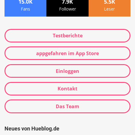
15.0K
7.9K
5.5K
Fans
Follower
Leser
Testberichte
appgefahren im App Store
Einloggen
Kontakt
Das Team
Neues von Hueblog.de