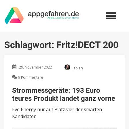
Schlagwort:
Fritz!DECT 200
29. November 2022
Fabian
zu
9 Kommentare
Strommessgeräte:
193
Strommessgeräte: 193 Euro
Euro
teures Produkt landet ganz vorne
teures
Produkt
Eve Energy nur auf Platz vier der smarten
landet
ganz
Kandidaten
vorne