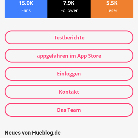
15.0K
7.9K
5.5K
Fans
Follower
Leser
Testberichte
appgefahren im App Store
Einloggen
Kontakt
Das Team
Neues von Hueblog.de