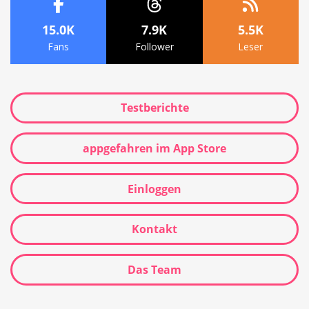
15.0K
7.9K
5.5K
Fans
Follower
Leser
Testberichte
appgefahren im App Store
Einloggen
Kontakt
Das Team