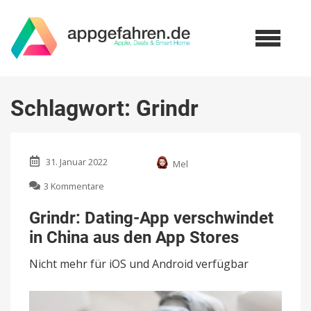
Schlagwort:
Grindr
31. Januar 2022
Mel
zu
3 Kommentare
Grindr:
Dating-
Grindr: Dating-App verschwindet
App
in China aus den App Stores
verschwindet
in
Nicht mehr für iOS und Android verfügbar
China
aus
den
App