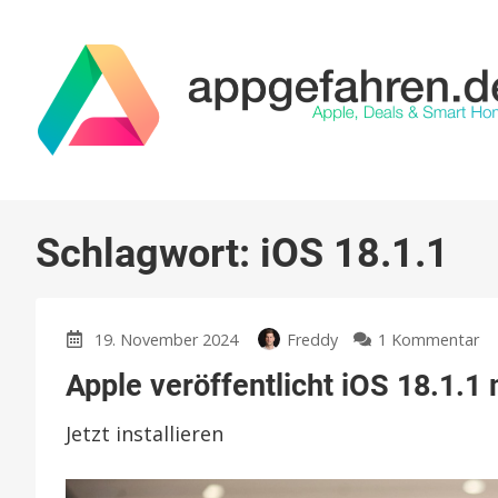
Schlagwort:
iOS 18.1.1
zu
19. November 2024
Freddy
1 Kommentar
Ap
Apple veröffentlicht iOS 18.1.1
ve
iO
Jetzt installieren
18
mi
wi