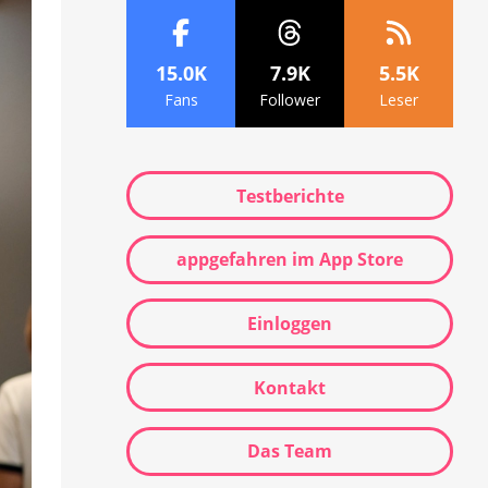
15.0K
7.9K
5.5K
Fans
Follower
Leser
Testberichte
appgefahren im App Store
Einloggen
Kontakt
Das Team