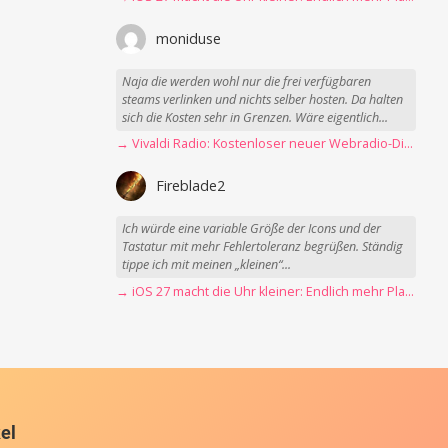
moniduse
Naja die werden wohl nur die frei verfügbaren
steams verlinken und nichts selber hosten. Da halten
sich die Kosten sehr in Grenzen. Wäre eigentlich...
→ Vivaldi Radio: Kostenloser neuer Webradio-Dienst mit Fokus auf Datenschutz
Fireblade2
Ich würde eine variable Größe der Icons und der
Tastatur mit mehr Fehlertoleranz begrüßen. Ständig
tippe ich mit meinen „kleinen“...
→ iOS 27 macht die Uhr kleiner: Endlich mehr Platz fürs Hintergrundbild
kel