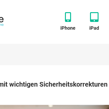
iPhone
iPad
ple
 mit wichtigen Sicherheitskorrekturen
röffentlicht
S
.1.1
t
chtigen