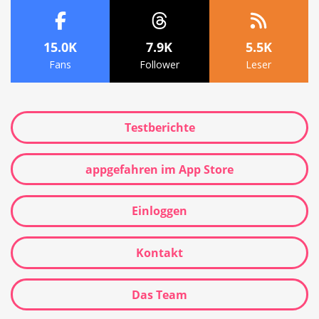
15.0K
7.9K
5.5K
Fans
Follower
Leser
Testberichte
appgefahren im App Store
Einloggen
Kontakt
Das Team