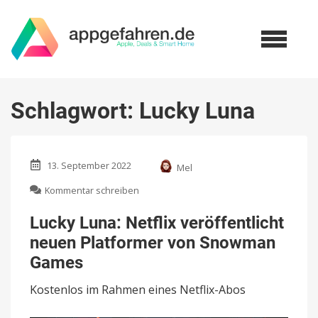
Schlagwort:
Lucky Luna
13. September 2022
Mel
zu
Kommentar schreiben
Lucky
Luna:
Lucky Luna: Netflix veröffentlicht
Netflix
neuen Platformer von Snowman
veröffentlicht
neuen
Games
Platformer
von
Kostenlos im Rahmen eines Netflix-Abos
Snowman
Games