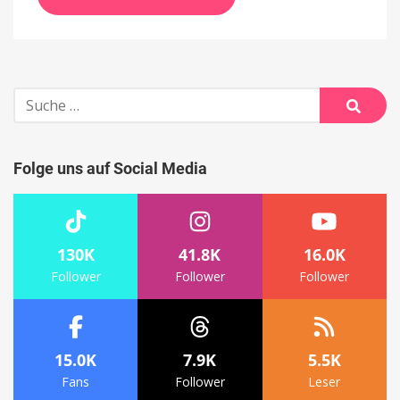
Suche
nach:
Suche
Folge uns auf Social Media
130K
41.8K
16.0K
Follower
Follower
Follower
15.0K
7.9K
5.5K
Fans
Follower
Leser