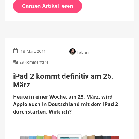
Ganzen Artikel lesen
18. März 2011
Fabian
zu
29 Kommentare
iPad
2
iPad 2 kommt definitiv am 25.
kommt
März
definitiv
am
Heute in einer Woche, am 25. März, wird
25.
März
Apple auch in Deutschland mit dem iPad 2
durchstarten. Wirklich?