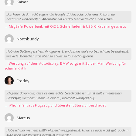
Kaiser
Das kann ich dir nicht sagen, die Google Bildersuche oder eine KI kann da
bestimmt weiterhelfen. Alternativ hat Freddy hier vielleicht einen Artikel...
→ MagSafe-Powerbank mit Qi2.2, Schnellladen & USB-C-Kabel angeschaut
Northbuddy
Hab den Button gesehen, ihn ignoriert, und schon war‘s vorbei. Ich bin beeindruckt,
wieviele Menschen sich über so etwas so laut echauffieren...
→ Werbung auf dem Autodisplay: BMW sorgt mit Spider-Man-Werbung für
scharfe Kritik
Freddy
Ich gehe davon aus, dass es eine echte Geschichte ist. Es ist halt ein einzelner
Glücksfall, weil das iPhone in einem „weichen“ Rapsfeld auf...
→ iPhone fällt aus Flugzeug und übersteht Sturz unbeschadet
Marcus
Habe ich bei meinem BMW i4 gleich weggedrückt. Finde es auch nicht gut, auch im
Auto noch mit Werbung belästigt zu werden.