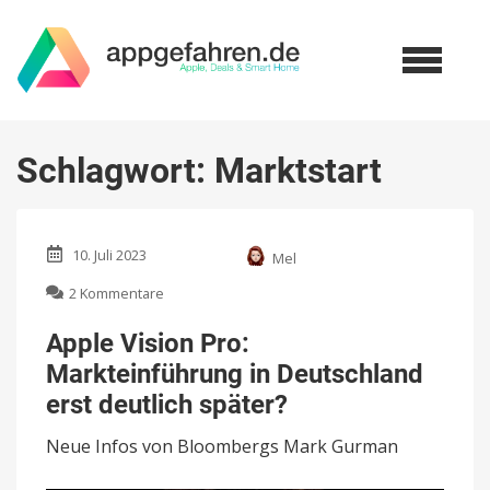
Schlagwort:
Marktstart
10. Juli 2023
Mel
zu
2 Kommentare
Apple
Vision
Apple Vision Pro:
Pro:
Markteinführung in Deutschland
Markteinführung
in
erst deutlich später?
Deutschland
erst
Neue Infos von Bloombergs Mark Gurman
deutlich
später?