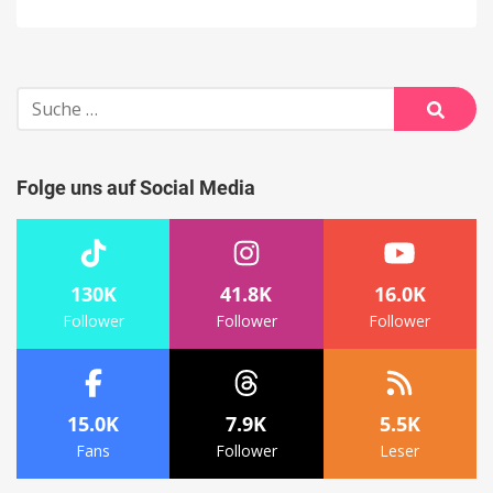
Suche
nach:
Suche
Folge uns auf Social Media
130K
41.8K
16.0K
Follower
Follower
Follower
15.0K
7.9K
5.5K
Fans
Follower
Leser