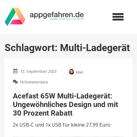
Schlagwort:
Multi-Ladegerät
12. September 2023
Mel
zu
14 Kommentare
Acefast
65W
Acefast 65W Multi-Ladegerät:
Multi-
Ungewöhnliches Design und mit
Ladegerät:
Ungewöhnliches
30 Prozent Rabatt
Design
und
2x USB-C und 1x USB für kleine 27,99 Euro
mit
30