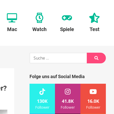
Mac
Watch
Spiele
Test
Suche
nach:
Suche
Folge uns auf Social Media
er?
130K
41.8K
16.0K
Follower
Follower
Follower