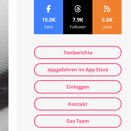
15.0K
7.9K
5.5K
Fans
Follower
Leser
Testberichte
appgefahren im App Store
Einloggen
Kontakt
Das Team