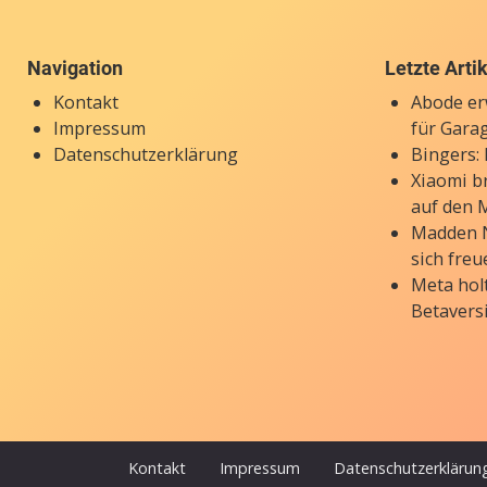
Navigation
Letzte Arti
Kontakt
Abode er
Impressum
für Gara
Datenschutzerklärung
Bingers:
Xiaomi b
auf den 
Madden N
sich freu
Meta holt
Betavers
Kontakt
Impressum
Datenschutzerklärun