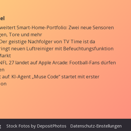
kel
weitert Smart-Home-Portfolio: Zwei neue Sensoren
gen, Tore und mehr
 Der geistige Nachfolger von TV Time ist da
ringt neuen Luftreiniger mit Befeuchtungsfunktion
Markt
FL 27 landet auf Apple Arcade: Football-Fans dürfen
en
 auf: KI-Agent „Muse Code“ startet mit erster
ion
g
Stock Fotos by DepositPhotos
Datenschutz-Einstellungen