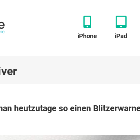
iPhone
iPad
iver
zu
Ooono
an heutzutage so einen Blitzerwarn
Co-
Driver
No1:
Braucht
man