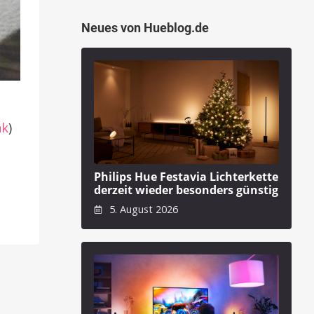
Neues von Hueblog.de
nk
)
Philips Hue Festavia Lichterkette
derzeit wieder besonders günstig
5. August 2026