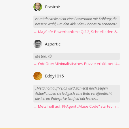
Prasimir
Ist mittlerweile nicht eine Powerbank mit Kühlung die
bessere Wahl, um den Akku des iPhones zu schonen?
→ MagSafe-Powerbank mit Qi2.2, Schnellladen & USB-C-Kabel angeschaut
Aspartic
Me too. 🙂
→ OddOne: Minimalistisches Puzzle erhält per Update 150 neue Level
Eddy1015
„Meta holt auf“? Das wird sich erst noch zeigen.
Aktuell haben sie lediglich eine Beta veröffentlicht,
die ich im Enterprise Umfeld höchstens...
→ Meta holt auf: KI-Agent „Muse Code“ startet mit erster Betaversion