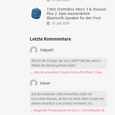
Tribit StormBox Micro 3 & XSound
Plus 2: Zwei wasserdichte
Bluetooth-Speaker für den Pool
31. Juli 2026
Letzte Kommentare
Felipe81
Bin ich der Einzige, der sich „häh?!“ dachte, weil er
Adobe als Namen gelesen hatte?
→ Abode erweitert Smart-Home-Portfolio: Zwei neue Sensoren für Garagen, Tore und mehr
Kaiser
Auf den seitlichen USB-A-Anschluss hätte ich
verzichten können, da bei mir keine alten Geräte mit
diesem Anschluss zum Einsatz kommen. Ich...
→ MagSafe-Powerbank mit Qi2.2, Schnellladen & USB-C-Kabel angeschaut