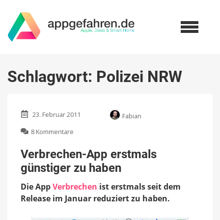
Schlagwort:
Polizei NRW
23. Februar 2011
Fabian
zu
8 Kommentare
Verbrechen-
App
Verbrechen-App erstmals
erstmals
günstiger zu haben
günstiger
zu
Die App
Verbrechen
ist erstmals seit dem
haben
Release im Januar reduziert zu haben.