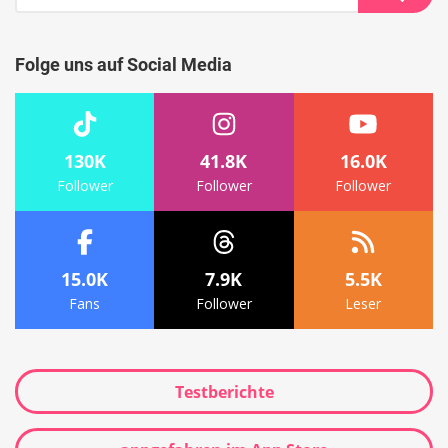
nach:
Suche
Folge uns auf Social Media
130K
41.8K
16.0K
Follower
Follower
Follower
15.0K
7.9K
5.5K
Fans
Follower
Leser
Testberichte