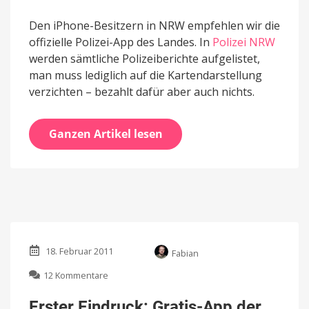
Den iPhone-Besitzern in NRW empfehlen wir die
offizielle Polizei-App des Landes. In
Polizei NRW
werden sämtliche Polizeiberichte aufgelistet,
man muss lediglich auf die Kartendarstellung
verzichten – bezahlt dafür aber auch nichts.
Ganzen Artikel lesen
18. Februar 2011
Fabian
zu
12 Kommentare
Erster
Eindruck:
Erster Eindruck: Gratis-App der