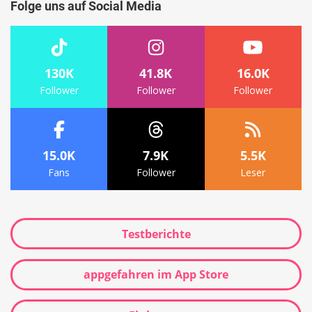
Folge uns auf Social Media
130K
41.8K
16.0K
Follower
Follower
Follower
15.0K
7.9K
5.5K
Fans
Follower
Leser
Testberichte
appgefahren im App Store