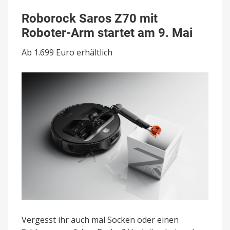
Roborock
Saros
Roborock Saros Z70 mit
Z70
Roboter-Arm startet am 9. Mai
mit
Roboter-
Ab 1.699 Euro erhältlich
Arm
startet
am
9.
Mai
Vergesst ihr auch mal Socken oder einen