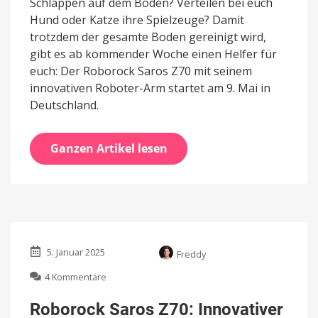
Schlappen auf dem Boden? Verteilen bei euch
Hund oder Katze ihre Spielzeuge? Damit
trotzdem der gesamte Boden gereinigt wird,
gibt es ab kommender Woche einen Helfer für
euch: Der Roborock Saros Z70 mit seinem
innovativen Roboter-Arm startet am 9. Mai in
Deutschland.
Ganzen Artikel lesen
5. Januar 2025
Freddy
zu
4 Kommentare
Roborock
Saros
Roborock Saros Z70: Innovativer
Z70: