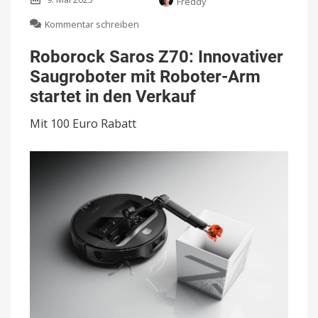
Freddy
zu
Kommentar schreiben
Roborock
Saros
Roborock Saros Z70: Innovativer
Z70:
Saugroboter mit Roboter-Arm
Innovativer
Saugroboter
startet in den Verkauf
mit
Roboter-
Mit 100 Euro Rabatt
Arm
startet
in
den
Verkauf