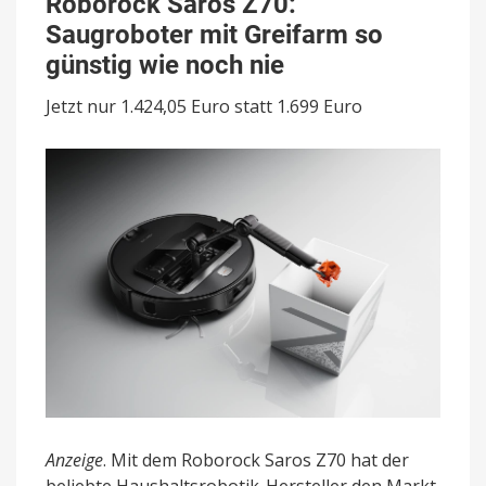
Roborock Saros Z70:
Z70:
Saugroboter mit Greifarm so
Saugroboter
mit
günstig wie noch nie
Greifarm
so
Jetzt nur 1.424,05 Euro statt 1.699 Euro
günstig
wie
noch
nie
Anzeige
. Mit dem Roborock Saros Z70 hat der
beliebte Haushaltsrobotik-Hersteller den Markt