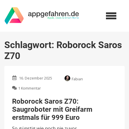
Schlagwort:
Roborock Saros
Z70
16. Dezember 2025
Fabian
zu
1 Kommentar
Roborock
Saros
Roborock Saros Z70:
Z70:
Saugroboter mit Greifarm
Saugroboter
mit
erstmals für 999 Euro
Greifarm
erstmals
So günstig wie noch nie zuvor