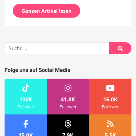
Ganzen Artikel lesen
Suche
nach:
Suche
Folge uns auf Social Media
130K
41.8K
16.0K
Follower
Follower
Follower
15.0K
7.9K
5.5K