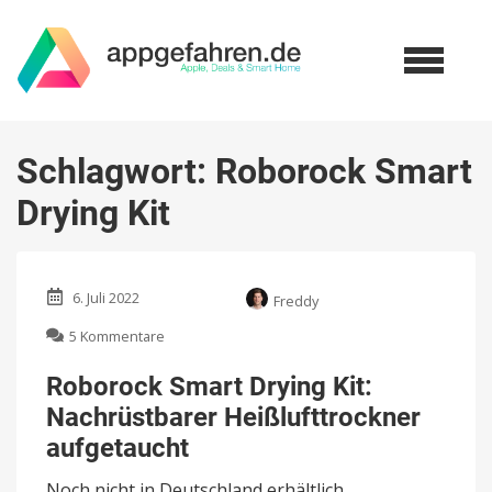
Schlagwort:
Roborock Smart
Drying Kit
6. Juli 2022
Freddy
zu
5 Kommentare
Roborock
Smart
Roborock Smart Drying Kit:
Drying
Nachrüstbarer Heißlufttrockner
Kit:
Nachrüstbarer
aufgetaucht
Heißlufttrockner
aufgetaucht
Noch nicht in Deutschland erhältlich