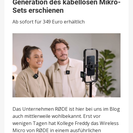
Generation des kabellosen Mikro-
Dritte
Generation
Sets erschienen
des
kabellosen
Ab sofort für 349 Euro erhältlich
Mikro-
Sets
erschienen
Das Unternehmen RØDE ist hier bei uns im Blog
auch mittlerweile wohlbekannt. Erst vor
wenigen Tagen hat Kollege Freddy das Wireless
Micro von RØDE in einem ausführlichen