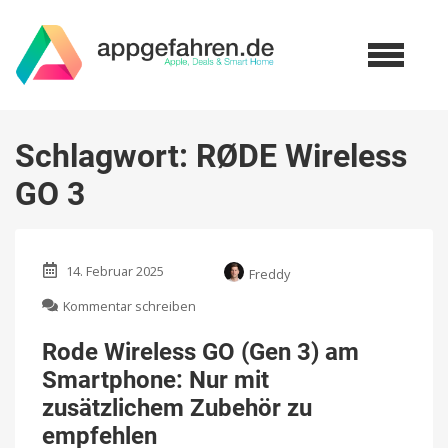
Schlagwort:
RØDE Wireless
GO 3
14. Februar 2025
Freddy
zu
Kommentar schreiben
Rode
Wireless
Rode Wireless GO (Gen 3) am
GO
Smartphone: Nur mit
(Gen
3)
zusätzlichem Zubehör zu
am
empfehlen
Smartphone: