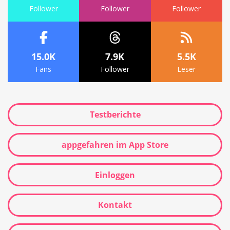
Follower
Follower
Follower
15.0K
7.9K
5.5K
Fans
Follower
Leser
Testberichte
appgefahren im App Store
Einloggen
Kontakt