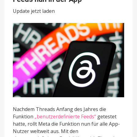
nun
in
Update jetzt laden
der
App
Nachdem Threads Anfang des Jahres die
Funktion
„benutzerdefinierte Feeds“
getestet
hatte, rollt Meta die Funktion nun für alle App-
Nutzer weltweit aus. Mit den