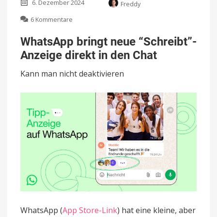
6. Dezember 2024
Freddy
zu
6 Kommentare
WhatsApp
bringt
WhatsApp bringt neue “Schreibt”-
neue
Anzeige direkt in den Chat
“Schreibt”-
Anzeige
Kann man nicht deaktivieren
direkt
in
den
Chat
WhatsApp (
App Store-Link
) hat eine kleine, aber