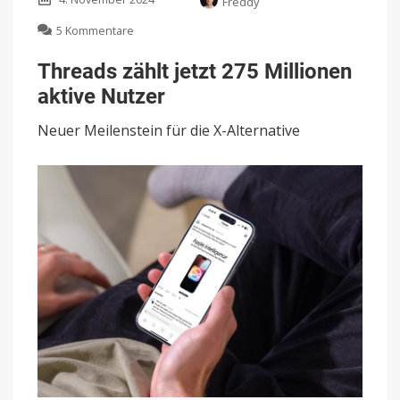
Freddy
zu
5 Kommentare
Threads
zählt
Threads zählt jetzt 275 Millionen
jetzt
aktive Nutzer
275
Millionen
Neuer Meilenstein für die X-Alternative
aktive
Nutzer