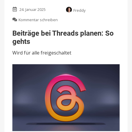
24. Januar 2025
Freddy
zu
Kommentar schreiben
Beiträge
bei
Beiträge bei Threads planen: So
Threads
gehts
planen:
So
Wird für alle freigeschaltet
gehts