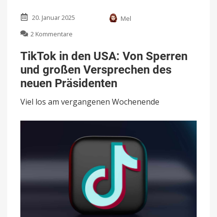
20. Januar 2025
Mel
zu
2 Kommentare
TikTok
in
TikTok in den USA: Von Sperren
den
und großen Versprechen des
USA:
Von
neuen Präsidenten
Sperren
und
Viel los am vergangenen Wochenende
großen
Versprechen
des
neuen
Präsidenten