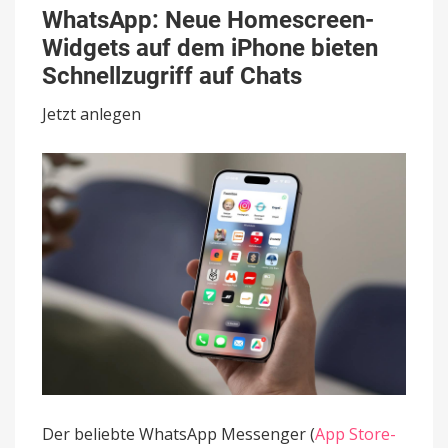
Neue
WhatsApp: Neue Homescreen-
Homescreen-
Widgets auf dem iPhone bieten
Widgets
auf
Schnellzugriff auf Chats
dem
iPhone
Jetzt anlegen
bieten
Schnellzugriff
auf
Chats
Der beliebte WhatsApp Messenger (
App Store-