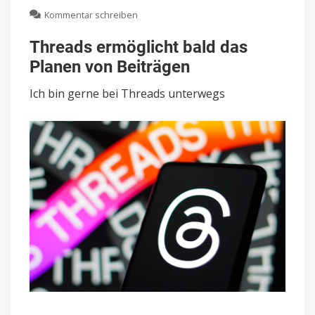
zu
Kommentar schreiben
Threads
ermöglicht
Threads ermöglicht bald das
bald
Planen von Beiträgen
das
Planen
Ich bin gerne bei Threads unterwegs
von
Beiträgen