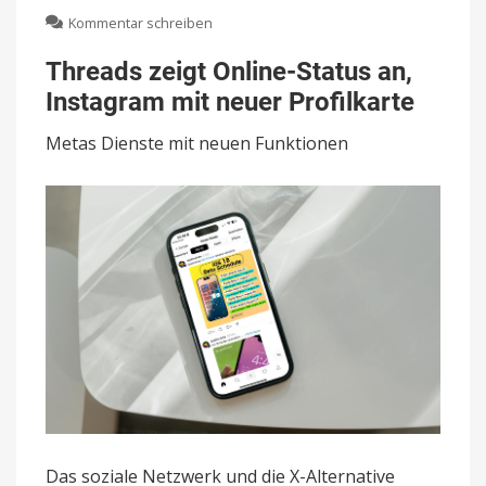
zu
Kommentar schreiben
Threads
zeigt
Threads zeigt Online-Status an,
Online-
Instagram mit neuer Profilkarte
Status
an,
Metas Dienste mit neuen Funktionen
Instagram
mit
neuer
Profilkarte
Das soziale Netzwerk und die X-Alternative