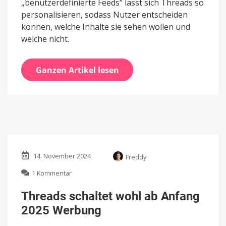
„benutzerdefinierte Feeds“ lässt sich Threads so
personalisieren, sodass Nutzer entscheiden
können, welche Inhalte sie sehen wollen und
welche nicht.
Ganzen Artikel lesen
14. November 2024
Freddy
zu
1 Kommentar
Threads
schaltet
Threads schaltet wohl ab Anfang
wohl
2025 Werbung
ab
Anfang