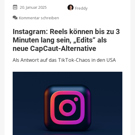
20. Januar 2025
Freddy
zu
Kommentar schreiben
Instagram:
Reels
Instagram: Reels können bis zu 3
können
Minuten lang sein, „Edits“ als
bis
zu
neue CapCaut-Alternative
3
Minuten
Als Antwort auf das TikTok-Chaos in den USA
lang
sein,
„Edits“
als
neue
CapCaut-
Alternative