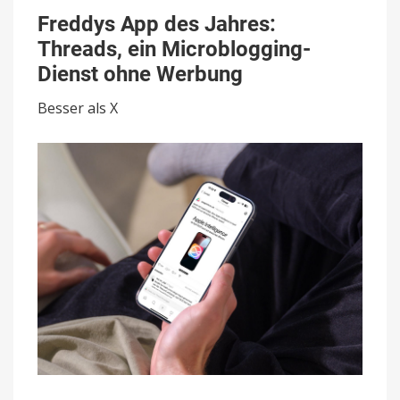
Freddys
App
Freddys App des Jahres:
des
Threads, ein Microblogging-
Jahres:
Threads,
Dienst ohne Werbung
ein
Microblogging-
Besser als X
Dienst
ohne
Werbung