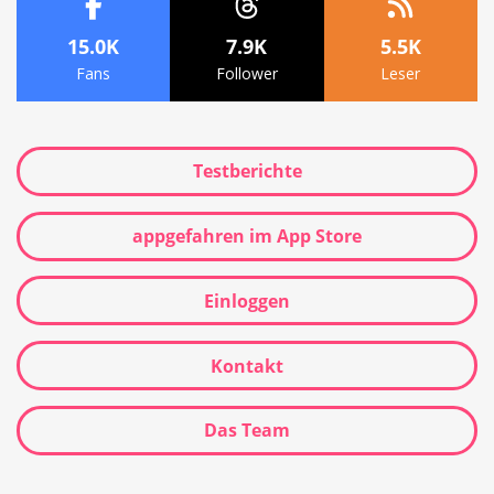
15.0K
7.9K
5.5K
Fans
Follower
Leser
Testberichte
appgefahren im App Store
Einloggen
Kontakt
Das Team