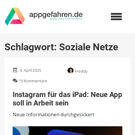
Schlagwort:
Soziale Netze
9. April 2025
Freddy
zu
10 Kommentare
Instagram
für
Instagram für das iPad: Neue App
das
soll in Arbeit sein
iPad:
Neue
Neue Informationen durchgesickert
App
soll
in
Arbeit