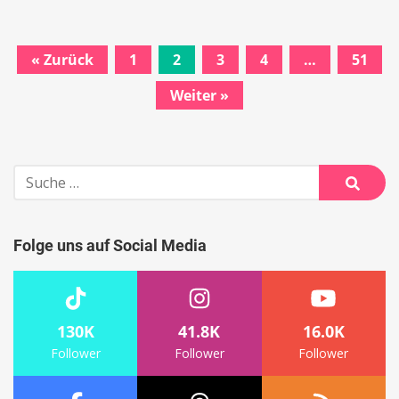
« Zurück
1
2
3
4
…
51
Beitrags-
Weiter »
Navigation
Suche
nach:
Suche
Folge uns auf Social Media
130K
41.8K
16.0K
Follower
Follower
Follower