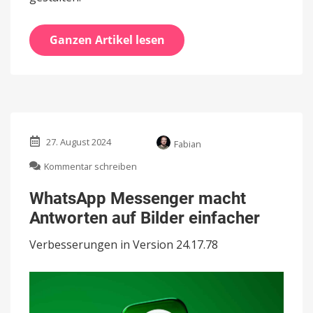
Ganzen Artikel lesen
27. August 2024
Fabian
zu
Kommentar schreiben
WhatsApp
Messenger
WhatsApp Messenger macht
macht
Antworten auf Bilder einfacher
Antworten
auf
Verbesserungen in Version 24.17.78
Bilder
einfacher