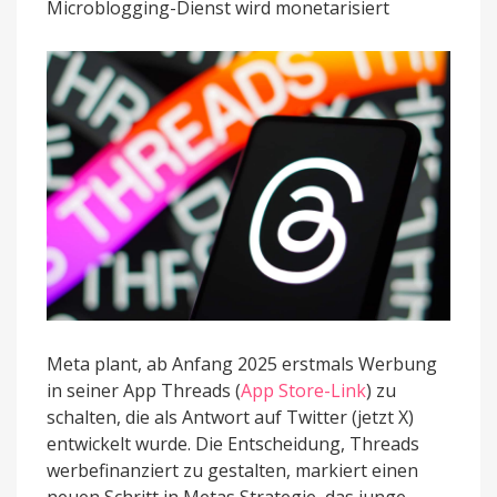
Microblogging-Dienst wird monetarisiert
2025
Werbung
Meta plant, ab Anfang 2025 erstmals Werbung
in seiner App Threads (
App Store-Link
) zu
schalten, die als Antwort auf Twitter (jetzt X)
entwickelt wurde. Die Entscheidung, Threads
werbefinanziert zu gestalten, markiert einen
neuen Schritt in Metas Strategie, das junge