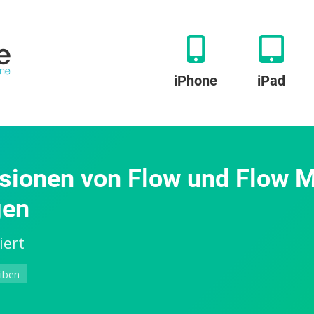
iPhone
iPad
rsionen von Flow und Flow M
gen
iert
zu
iben
Google
startet