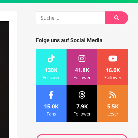
Suche
nach:
Suche
Folge uns auf Social Media
130K
41.8K
16.0K
Follower
Follower
Follower
15.0K
7.9K
5.5K
Fans
Follower
Leser