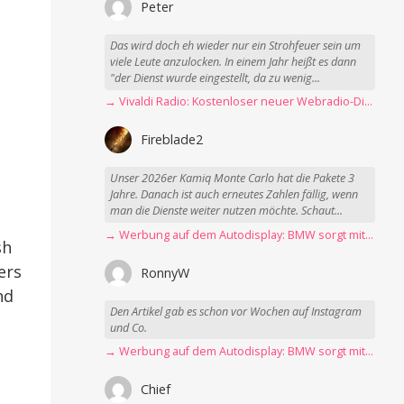
Peter
Das wird doch eh wieder nur ein Strohfeuer sein um
viele Leute anzulocken. In einem Jahr heißt es dann
"der Dienst wurde eingestellt, da zu wenig...
→ Vivaldi Radio: Kostenloser neuer Webradio-Dienst mit Fokus auf Datenschutz
Fireblade2
Unser 2026er Kamiq Monte Carlo hat die Pakete 3
Jahre. Danach ist auch erneutes Zahlen fällig, wenn
man die Dienste weiter nutzen möchte. Schaut...
→ Werbung auf dem Autodisplay: BMW sorgt mit Spider-Man-Werbung für scharfe Kritik
sh
ers
RonnyW
nd
Den Artikel gab es schon vor Wochen auf Instagram
und Co.
→ Werbung auf dem Autodisplay: BMW sorgt mit Spider-Man-Werbung für scharfe Kritik
Chief