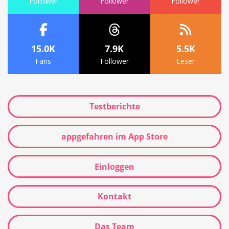
Follower
Follower
Follower
15.0K
7.9K
5.5K
Fans
Follower
Leser
Testberichte
appgefahren im App Store
Einloggen
Kontakt
Das Team