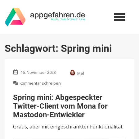
Schlagwort:
Spring mini
16. November 2023
Mel
zu
Kommentar schreiben
Spring
mini:
Spring mini: Abgespeckter
Abgespeckter
Twitter-Client vom Mona for
Twitter-
Client
Mastodon-Entwickler
vom
Mona
Gratis, aber mit eingeschränkter Funktionalität
for
Mastodon-