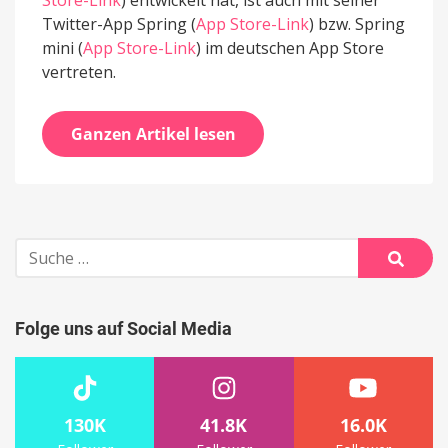
Store-Link
) entwickelt hat, ist auch mit seiner
Twitter-App Spring (
App Store-Link
) bzw. Spring
mini (
App Store-Link
) im deutschen App Store
vertreten.
Ganzen Artikel lesen
Suche
nach:
Suche
Folge uns auf Social Media
130K
41.8K
16.0K