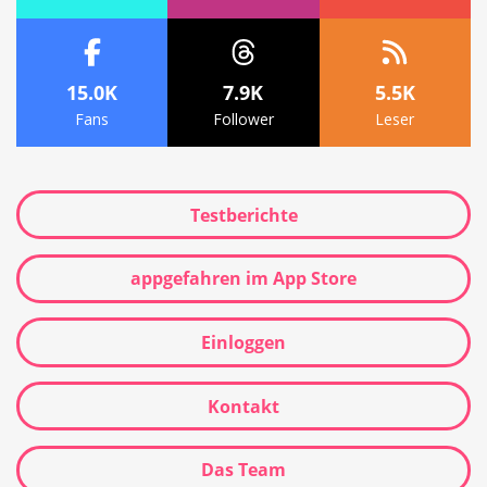
15.0K
7.9K
5.5K
Fans
Follower
Leser
Testberichte
appgefahren im App Store
Einloggen
Kontakt
Das Team