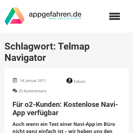
Schlagwort:
Telmap
Navigator
14. Januar 2011
Fabian
zu
25 Kommentare
Für
o2-
Für o2-Kunden: Kostenlose Navi-
Kunden:
App verfügbar
Kostenlose
Navi-
Auch wenn ein Test einer Navi-App im Büro
App
verfügbar
nicht ganz einfach ist – wir haben uns den