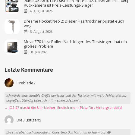
70mai 4K A810 Lite Dashcam im Test: 4K-Dashcam mit 1080p
Rückkamera ist Preis-Leistungs-Sieger
4. August 2026
Dreame Pocket Neo 2: Dieser Haartrockner pustet euch
weg
3. August 2026
Mova Z70 Ultra Roller: Nachfolger des Testsiegers hat ein
großes Problem
31. Juli 2026
Letzte Kommentare
Fireblade2
Ich würde eine variable Größe der Icons und der Tastatur mit mehr Fehlertoleranz
begrüßen. Ständig tippe ich mit meinen „kleinen“...
→ iOS 27 macht die Uhr kleiner: Endlich mehr Platz fürs Hintergrundbild
Die3lustigen5
Die sind aber auch Innovativ in Cupertino.Das hält man ja kaum aus.😂