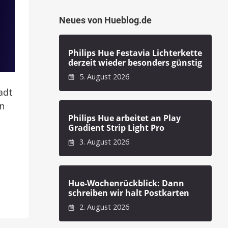
Neues von Hueblog.de
Philips Hue Festavia Lichterkette
derzeit wieder besonders günstig
5. August 2026
adt
an
Philips Hue arbeitet an Play
n
Gradient Strip Light Pro
3. August 2026
Hue-Wochenrückblick: Dann
schreiben wir halt Postkarten
2. August 2026