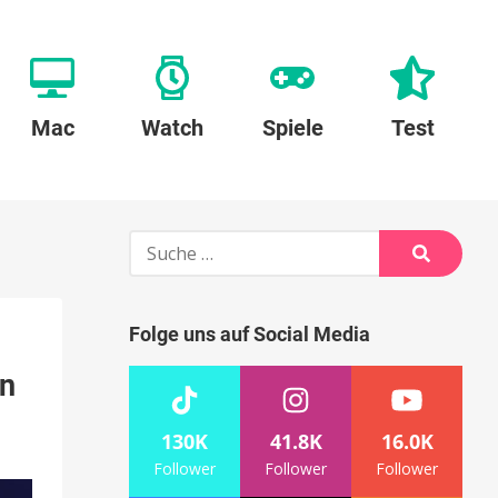
Mac
Watch
Spiele
Test
Suche
nach:
Suche
Folge uns auf Social Media
en
130K
41.8K
16.0K
Follower
Follower
Follower