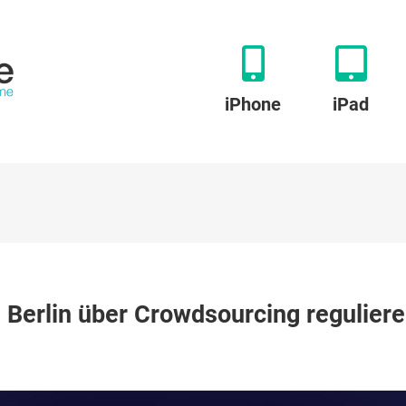
iPhone
iPad
p:
in Berlin über Crowdsourcing regulier
s
r