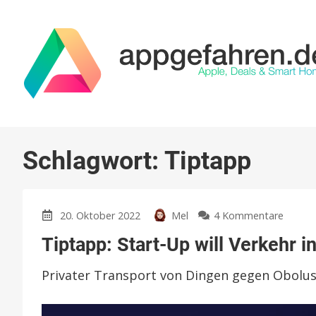
Schlagwort:
Tiptapp
zu
20. Oktober 2022
Mel
4 Kommentare
Tiptap
Tiptapp: Start-Up will Verkehr 
Start-
Up
Privater Transport von Dingen gegen Obolu
will
Verkeh
in