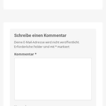
Meta
auf
holt
den
auf:
Markt
KI-
Preis
und
Agent
Verfügbarkeit
noch
„Muse
offen
Code“
startet
Schreibe einen Kommentar
mit
Deine E-Mail-Adresse wird nicht veröffentlicht.
erster
Erforderliche Felder sind mit
*
markiert
Betaversion
Geeignet
Kommentar
*
für
Entwickler
und
Entwicklerinnen