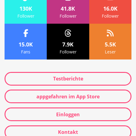
130K
41.8K
16.0K
Follower
Follower
Follower
15.0K
7.9K
5.5K
Fans
Follower
Leser
Testberichte
appgefahren im App Store
Einloggen
Kontakt