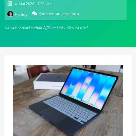
4. Mai 2026 - 7:33 Uhr
zu
Kommentar schreiben
Freddy
Tim
Cook:
Hinweis: Artikel enthält Affiliate-Links.
Was ist das?
Nachfrage
nach
MacBook
Neo
„unglaublich“