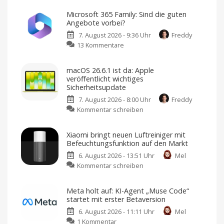
Radio:
Microsoft 365 Family: Sind die guten
Kostenloser
Angebote vorbei?
neuer
7. August 2026 - 9:36 Uhr
Freddy
Webradio-
zu
13 Kommentare
Dienst
Microsoft
mit
365
Fokus
macOS 26.6.1 ist da: Apple
Family:
auf
veröffentlicht wichtiges
Sind
Datenschutz
Sicherheitsupdate
die
Keine
Werbung,
7. August 2026 - 8:00 Uhr
Freddy
guten
keine
Pop-
zu
Kommentar schreiben
Angebote
Ups,
kein
macOS
vorbei?
Tracking
26.6.1
Große
Xiaomi bringt neuen Luftreiniger mit
Rabatte
ist
gibt
Befeuchtungsfunktion auf den Markt
es
da:
nicht
mehr
6. August 2026 - 13:51 Uhr
Mel
Apple
zu
Kommentar schreiben
veröffentlicht
Xiaomi
wichtiges
bringt
Sicherheitsupdate
Meta holt auf: KI-Agent „Muse Code“
neuen
Jetzt
startet mit erster Betaversion
laden
Luftreiniger
und
installieren
6. August 2026 - 11:11 Uhr
Mel
mit
zu
1 Kommentar
Befeuchtungsfunktion