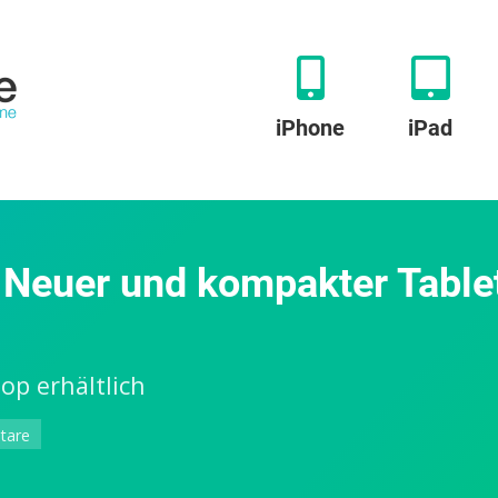
iPhone
iPad
 Neuer und kompakter Table
op erhältlich
zu
tare
Twelve
South