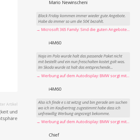
Mario Newinscheni
Black Friday kommen immer wieder gute Angebote.
Habe da immer so um die 50€ bezahlt.
→ Microsoft 365 Family: Sind die guten Angebote vorbei?
i4M60
Naja im Polo wurde halt das passende Paket nicht
mit bestellt und ein nun freischalten kostet galt was.
Im Skoda wurde ist halt das entsprechende...
→ Werbung auf dem Autodisplay: BMW sorgt mit Spider-Man-Werbung für scharfe Kritik
i4M60
Also ich finde e s ist witzig und bin gerade am suchen
er Artikel
wo ich im Kaufvertrag zugestimmt habe dass ich
keit und
unfreiwillig Werbung angezeigt bekomme.
atsphäre
→ Werbung auf dem Autodisplay: BMW sorgt mit Spider-Man-Werbung für scharfe Kritik
Chief