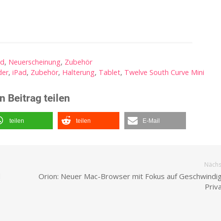
ad
,
Neuerscheinung
,
Zubehör
der
,
iPad
,
Zubehör
,
Halterung
,
Tablet
,
Twelve South Curve Mini
n Beitrag teilen
teilen
teilen
E-Mail
Nächst
d
Orion: Neuer Mac-Browser mit Fokus auf Geschwindig
Priv