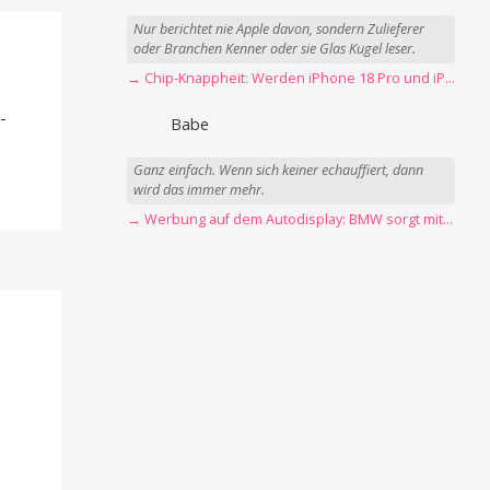
Nur berichtet nie Apple davon, sondern Zulieferer
oder Branchen Kenner oder sie Glas Kugel leser.
→ Chip-Knappheit: Werden iPhone 18 Pro und iPhone Ultra rechtzeitig fertig?
-
-
Babe
Ganz einfach. Wenn sich keiner echauffiert, dann
wird das immer mehr.
→ Werbung auf dem Autodisplay: BMW sorgt mit Spider-Man-Werbung für scharfe Kritik