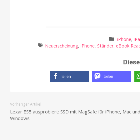
iPhone
,
iP
Neuerscheinung
,
iPhone
,
Ständer
,
eBook Rea
Diese
teilen
teilen
Vorheriger Artikel
Lexar ES5 ausprobiert: SSD mit MagSafe für iPhone, Mac un
Windows