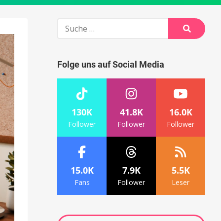
Suche
nach:
Suche
Folge uns auf Social Media
130K
41.8K
16.0K
Follower
Follower
Follower
15.0K
7.9K
5.5K
Fans
Follower
Leser