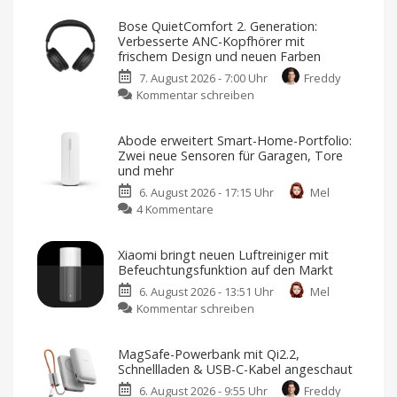
Zubehör
Bose QuietComfort 2. Generation:
ist
Verbesserte ANC-Kopfhörer mit
für
frischem Design und neuen Farben
die
7. August 2026 - 7:00 Uhr
Freddy
DJI
zu
Kommentar schreiben
Osmo
Bose
Pocket
QuietComfort
unabdingbar
Abode erweitert Smart-Home-Portfolio:
2.
Nutzt
Zwei neue Sensoren für Garagen, Tore
ihr
Generation:
die
und mehr
Gimbal-
Verbesserte
Kamera?
6. August 2026 - 17:15 Uhr
Mel
ANC-
zu
4 Kommentare
Kopfhörer
Abode
mit
erweitert
frischem
Xiaomi bringt neuen Luftreiniger mit
Smart-
Design
Befeuchtungsfunktion auf den Markt
Home-
und
6. August 2026 - 13:51 Uhr
Mel
Portfolio:
neuen
zu
Kommentar schreiben
Zwei
Farben
Xiaomi
neue
Jetzt
für
bringt
Sensoren
349,95
MagSafe-Powerbank mit Qi2.2,
Euro
neuen
für
vorbestellen
Schnellladen & USB-C-Kabel angeschaut
Luftreiniger
Garagen,
6. August 2026 - 9:55 Uhr
Freddy
mit
Tore