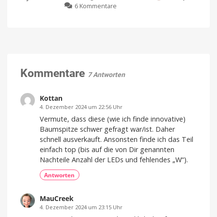
zu
6 Kommentare
Befeuchtungsfunktion
und
MagSafe-
auf
mehr
Powerbank
den
Kompatibel
mit
mit
Markt
Apple
Home
Qi2.2,
Preis
und
Schnellladen
Verfügbarkeit
noch
&
offen
USB-
Kommentare
7 Antworten
C-
Kabel
angeschaut
Kottan
Mit
4. Dezember 2024 um 22:56 Uhr
10.000
mAh
Vermute, dass diese (wie ich finde innovative)
von
Lisen
Baumspitze schwer gefragt war/ist. Daher
schnell ausverkauft. Ansonsten finde ich das Teil
einfach top (bis auf die von Dir genannten
Nachteile Anzahl der LEDs und fehlendes „W“).
Antworten
MauCreek
4. Dezember 2024 um 23:15 Uhr