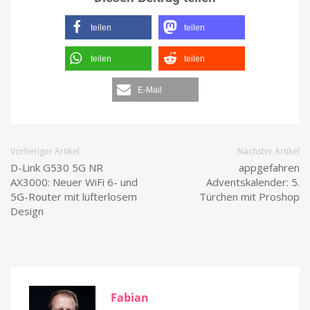
teilen
teilen
teilen
teilen
E-Mail
Vorheriger Artikel
Nächster Artikel
D-Link G530 5G NR
appgefahren
AX3000: Neuer WiFi 6- und
Adventskalender: 5.
5G-Router mit lüfterlosem
Türchen mit Proshop
Design
Fabian