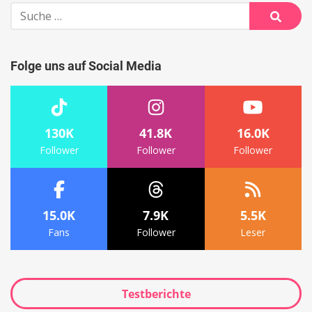
Suche
nach:
Suche
Folge uns auf Social Media
130K
41.8K
16.0K
Follower
Follower
Follower
15.0K
7.9K
5.5K
Fans
Follower
Leser
Testberichte