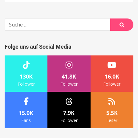
Suche
nach:
Suche
Folge uns auf Social Media
130K
41.8K
16.0K
Follower
Follower
Follower
15.0K
7.9K
5.5K
Fans
Follower
Leser