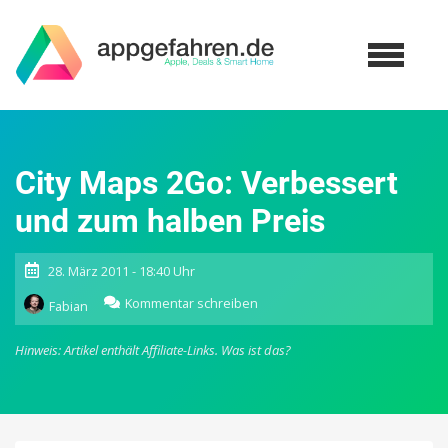
City Maps 2Go: Verbessert
und zum halben Preis
28. März 2011 - 18:40 Uhr
zu
Kommentar schreiben
Fabian
City
Maps
Hinweis: Artikel enthält Affiliate-Links.
Was ist das?
2Go:
Verbessert
und
zum
halben