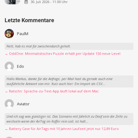
30. Juli 2026 - 11:00 Uhr
Letzte Kommentare
PaulM
Nett, hab es mal für zwischendurch geholt.
→ OddOne: Minimalistisches Puzzle erhält per Update 150 neue Level
Edo
Hallo Markus, danke für die Anfrage, per Mail hast du gerade auch eine
ausführliche Antwort von mir. Kurz auch hier: Ein Import als CSV...
→ Ratschn: Sprache-zu-Text-App läuft lokal auf dem Mac
Aviator
Und ich sag was günstiger ist. Das Szenario mit Jährlich zu Doof sein die Zelle zu
wechseln wenn der AirTag im Koffer rein soll, ist halt...
→ Battery Case für AirTags mit 10 Jahren Laufzeit jetzt nur 12,89 Euro