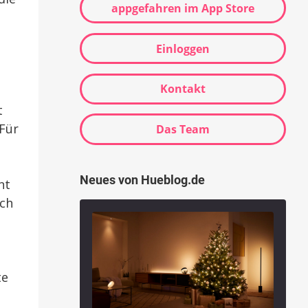
appgefahren im App Store
Einloggen
Kontakt
t
 Für
Das Team
Neues von Hueblog.de
nt
ich
te