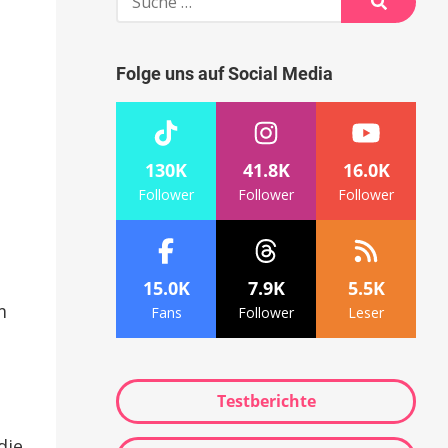
nach:
Suche
Folge uns auf Social Media
130K
41.8K
16.0K
Follower
Follower
Follower
15.0K
7.9K
5.5K
m
Fans
Follower
Leser
Testberichte
die