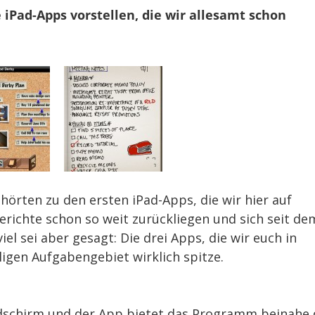
je
 iPad-Apps vorstellen, die wir allesamt schon
79
Cent
örten zu den ersten iPad-Apps, die wir hier auf
richte schon so weit zurückliegen und sich seit de
viel sei aber gesagt: Die drei Apps, die wir euch in
iligen Aufgabengebiet wirklich spitze.
dschirm und der App bietet das Programm beinahe 