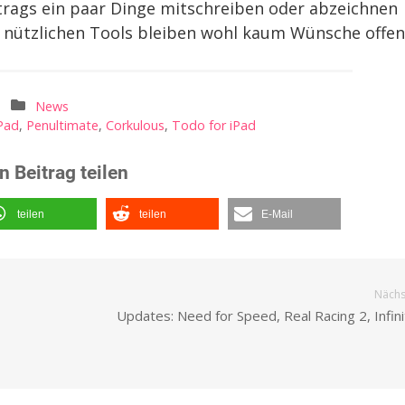
rags ein paar Dinge mitschreiben oder abzeichnen
 nützlichen Tools bleiben wohl kaum Wünsche offen
News
Pad
,
Penultimate
,
Corkulous
,
Todo for iPad
n Beitrag teilen
teilen
teilen
E-Mail
Nächst
Updates: Need for Speed, Real Racing 2, Infin