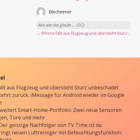
Blecheimer
Also wer das glaubt … 🙄🙄
→ iPhone fällt aus Flugzeug und übersteht Sturz unbeschadet
kel
ällt aus Flugzeug und übersteht Sturz unbeschadet
kehrt zurück: iMessage für Android wieder im Google
e
weitert Smart-Home-Portfolio: Zwei neue Sensoren
gen, Tore und mehr
 Der geistige Nachfolger von TV Time ist da
ringt neuen Luftreiniger mit Befeuchtungsfunktion
Markt