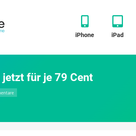
iPhone
iPad
jetzt für je 79 Cent
zu
entare
Drei
nützliche
iPad-
Helfer
jetzt
für