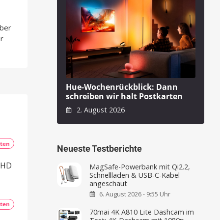
über
r
Hue-Wochenrückblick: Dann
schreiben wir halt Postkarten
2. August 2026
ten
Neueste Testberichte
6 HD
MagSafe-Powerbank mit Qi2.2,
Schnellladen & USB-C-Kabel
angeschaut
6. August 2026 - 9:55 Uhr
ten
70mai 4K A810 Lite Dashcam im