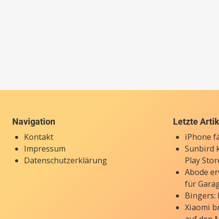
Navigation
Letzte Arti
Kontakt
iPhone f
Impressum
Sunbird 
Datenschutzerklärung
Play Stor
Abode er
für Gara
Bingers:
Xiaomi b
auf den 