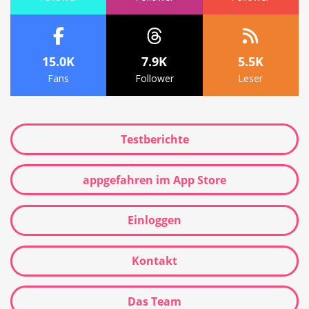
15.0K
7.9K
5.5K
Fans
Follower
Leser
Testberichte
appgefahren im App Store
Einloggen
Kontakt
Das Team