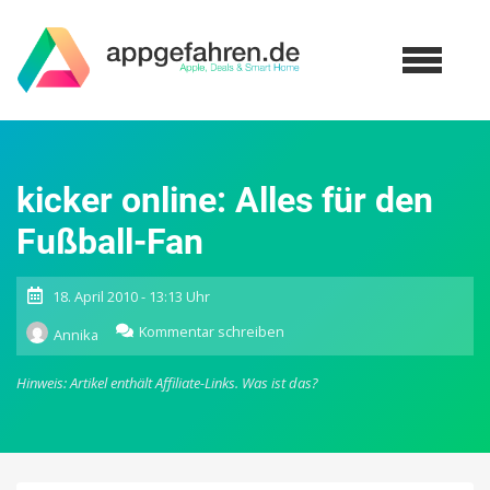
kicker online: Alles für den
Fußball-Fan
18. April 2010 - 13:13 Uhr
zu
Kommentar schreiben
Annika
kicker
online:
Hinweis: Artikel enthält Affiliate-Links.
Was ist das?
Alles
für
den
Fußball-
Fan