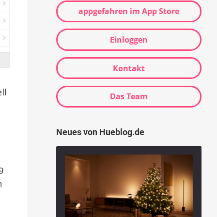
appgefahren im App Store
Einloggen
Kontakt
ll
Das Team
Neues von Hueblog.de
9
n