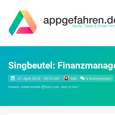
Singbeutel: Finanzmanag
z
27. April 2016 - 18:10 Uhr
Mel
8 Kommentare
Si
Hinweis: Artikel enthält Affiliate-Links.
Was ist das?
F
A
k
a
k