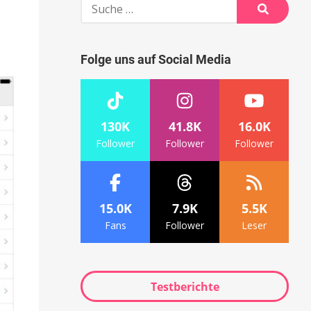
Suche
nach:
Suche
Folge uns auf Social Media
130K
41.8K
16.0K
Follower
Follower
Follower
15.0K
7.9K
5.5K
Fans
Follower
Leser
Testberichte