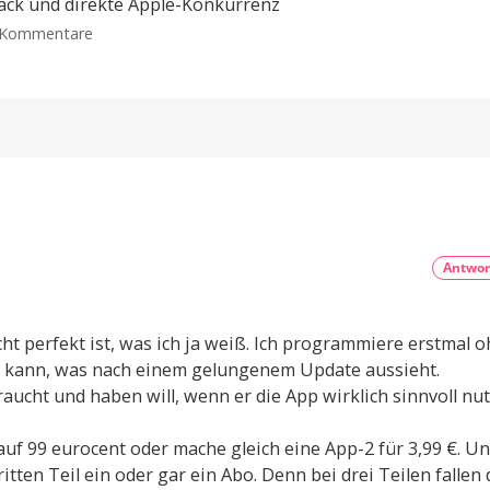
ack und direkte Apple-Konkurrenz
Amazon-
Update
Einkäufe
zu
 Kommentare
in
mit
Raten
Samsung
abbezahlen
Widget,
Galaxy
Themes
Card:
und
5
OCR
Prozent
Ein
Cashback
neues
Kapitel
und
für
die
direkte
Finanz-
App
Apple-
Konkurrenz
Antwor
Sofortige
Nutzung
und
physische
Karte
cht perfekt ist, was ich ja weiß. Ich programmiere erstmal 
aus
Metall
en kann, was nach einem gelungenem Update aussieht.
aucht und haben will, wenn er die App wirklich sinnvoll nu
uf 99 eurocent oder mache gleich eine App-2 für 3,99 €. U
ritten Teil ein oder gar ein Abo. Denn bei drei Teilen fallen 