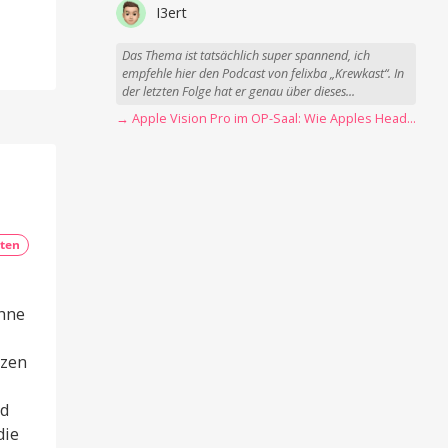
I3ert
Das Thema ist tatsächlich super spannend, ich
empfehle hier den Podcast von felixba „Krewkast“. In
der letzten Folge hat er genau über dieses...
→ Apple Vision Pro im OP-Saal: Wie Apples Headset Operationen beschleunigt
ten
ohne
tzen
nd
die