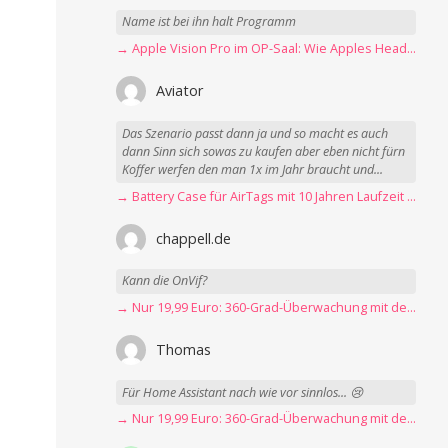
Name ist bei ihn halt Programm
→ Apple Vision Pro im OP-Saal: Wie Apples Headset Operationen beschleunigt
Aviator
Das Szenario passt dann ja und so macht es auch
dann Sinn sich sowas zu kaufen aber eben nicht fürn
Koffer werfen den man 1x im Jahr braucht und...
→ Battery Case für AirTags mit 10 Jahren Laufzeit jetzt nur 12,89 Euro
chappell.de
Kann die OnVif?
→ Nur 19,99 Euro: 360-Grad-Überwachung mit der Blink Mini Pan-Tilt Kamera
Thomas
Für Home Assistant nach wie vor sinnlos... 😢
→ Nur 19,99 Euro: 360-Grad-Überwachung mit der Blink Mini Pan-Tilt Kamera