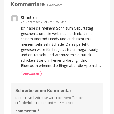
für
Kommentare
das
1 Antwort
LIFX
iPad
Tile
Pro
an
Christian
vor
Erscheint
27. Dezember 2021 um 13:50 Uhr
In
noch
Kürze
in
erhältlich
Ich habe sie meinem Sohn zum Geburtstag
diesem
Quartal
geschenkt und sie verbinden sich nicht mit
seinem Android Handy und auch nicht mit
meinem sehr sehr Schade. Da es perfekt
gewesen wäre für ihn. Jetzt ist er mega traurig
und enttäuscht und wir müssen sie zurück
schicken. Stand in keiner Erklärung . Und
Bluetooth erkennt die Ringe aber die App nicht.
Antworten
Schreibe einen Kommentar
Deine E-Mail-Adresse wird nicht veröffentlicht.
Erforderliche Felder sind mit
*
markiert
Kommentar
*