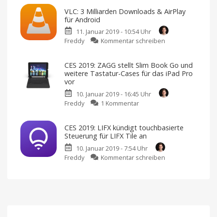
2019:
HomeKit,
AirPlay
VLC: 3 Milliarden Downloads & AirPlay
Scosche
und
für Android
andere
stellt
Gadgets
11. Januar 2019 - 10:54 Uhr
neue
zu
Freddy
Kommentar schreiben
Qi-
VLC:
Lademöglichkeite
3
vor
CES 2019: ZAGG stellt Slim Book Go und
Milliarden
Mehr
weitere Tastatur-Cases für das iPad Pro
Neuheiten
Downloads
aus
vor
Las
&
Vegas
10. Januar 2019 - 16:45 Uhr
AirPlay
zu
Freddy
1 Kommentar
für
CES
Android
2019:
Viele
CES 2019: LIFX kündigt touchbasierte
Verbesserungen
ZAGG
geplant
Steuerung für LIFX Tile an
stellt
10. Januar 2019 - 7:54 Uhr
Slim
zu
Freddy
Kommentar schreiben
Book
CES
Go
2019:
und
LIFX
weitere
kündigt
Tastatur-
touchbasierte
Cases
Steuerung
für