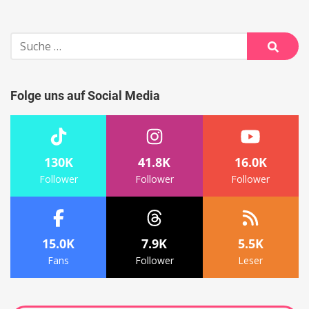
Suche
nach:
Suche
Folge uns auf Social Media
130K
41.8K
16.0K
Follower
Follower
Follower
15.0K
7.9K
5.5K
Fans
Follower
Leser