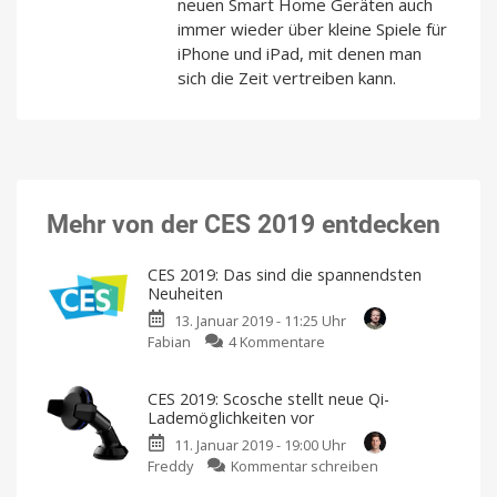
neuen Smart Home Geräten auch
immer wieder über kleine Spiele für
iPhone und iPad, mit denen man
sich die Zeit vertreiben kann.
Mehr von der CES 2019 entdecken
CES 2019: Das sind die spannendsten
Neuheiten
13. Januar 2019 - 11:25 Uhr
zu
Fabian
4 Kommentare
CES
2019:
CES 2019: Scosche stellt neue Qi-
Das
Lademöglichkeiten vor
sind
11. Januar 2019 - 19:00 Uhr
die
zu
Freddy
Kommentar schreiben
spannendsten
CES
Neuheiten