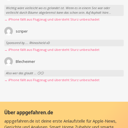
Wichtig wäre vielleicht wo es gelandet ist. Wenn es in einem See war oder
vielleicht durch Bäume abgebremst kann das schon sein. Auf Asphalt höre...
→ iPhone fällt aus Flugzeug und übersteht Sturz unbeschadet
scriper
Sponsored by….. Rhinoshield xD
→ iPhone fällt aus Flugzeug und übersteht Sturz unbeschadet
Blecheimer
Also wer das glaubt … 🙄🙄
→ iPhone fällt aus Flugzeug und übersteht Sturz unbeschadet
Über appgefahren.de
appgefahren.de ist deine erste Anlaufstelle für Apple-News,
Gerüchte und Analysen. Smart Home Zubehör und smarte