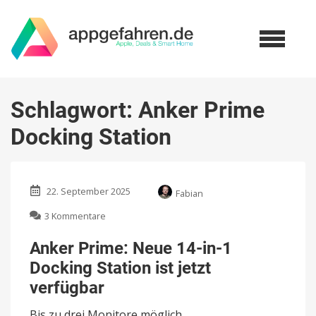
Schlagwort:
Anker Prime
Docking Station
22. September 2025
Fabian
zu
3 Kommentare
Anker
Prime:
Anker Prime: Neue 14-in-1
Neue
Docking Station ist jetzt
14-
in-
verfügbar
1
Docking
Bis zu drei Monitore möglich