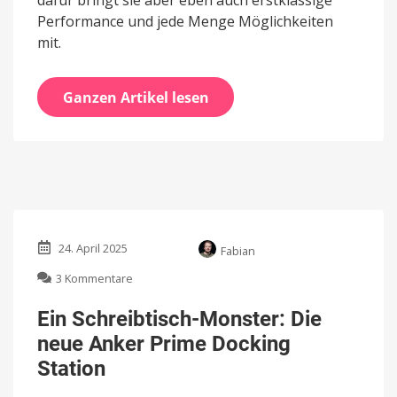
dafür bringt sie aber eben auch erstklassige
Performance und jede Menge Möglichkeiten
mit.
Ganzen Artikel lesen
24. April 2025
Fabian
zu
3 Kommentare
Ein
Schreibtisch-
Ein Schreibtisch-Monster: Die
Monster:
neue Anker Prime Docking
Die
neue
Station
Anker
Prime