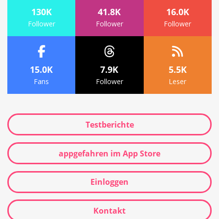
130K
41.8K
16.0K
Follower
Follower
Follower
15.0K
7.9K
5.5K
Fans
Follower
Leser
Testberichte
appgefahren im App Store
Einloggen
Kontakt