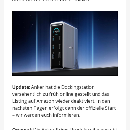
14-
Anschlüsse
und
ein
Display
Update
: Anker hat die Dockingstation
versehentlich zu früh online gestellt und das
Listing auf Amazon wieder deaktiviert. In den
nächsten Tagen erfolgt dann der offizielle Start
– wir werden euch informieren.
Original
: Die Anker Prime-Produktreihe besteht