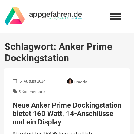
Schlagwort:
Anker Prime
Dockingstation
5. August 2024
Freddy
zu
5 Kommentare
Neue
Anker
Neue Anker Prime Dockingstation
Prime
bietet 160 Watt, 14-Anschlüsse
Dockingstation
bietet
und ein Display
160
Watt,
Ab sofort für 199,99 Euro erhältlich