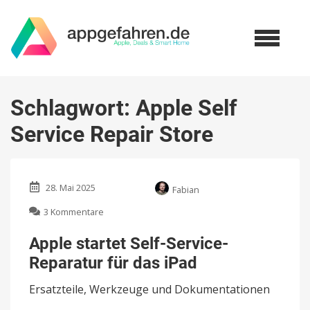
Schlagwort:
Apple Self
Service Repair Store
28. Mai 2025
Fabian
zu
3 Kommentare
Apple
startet
Apple startet Self-Service-
Self-
Reparatur für das iPad
Service-
Reparatur
Ersatzteile, Werkzeuge und Dokumentationen
für
das