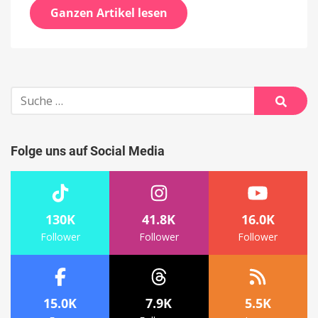
Ganzen Artikel lesen
Suche
nach:
Suche
Folge uns auf Social Media
130K
41.8K
16.0K
Follower
Follower
Follower
15.0K
7.9K
5.5K