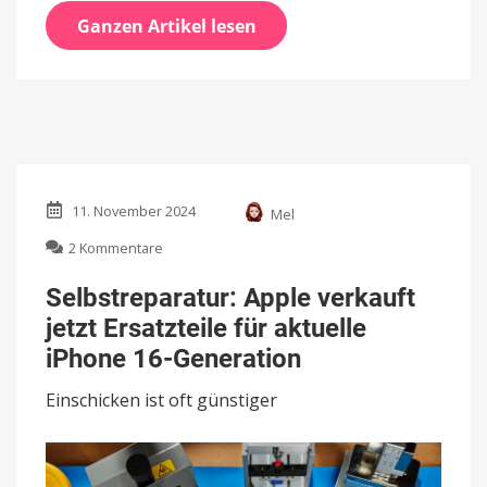
Ganzen Artikel lesen
11. November 2024
Mel
zu
2 Kommentare
Selbstreparatur:
Apple
Selbstreparatur: Apple verkauft
verkauft
jetzt Ersatzteile für aktuelle
jetzt
Ersatzteile
iPhone 16-Generation
für
aktuelle
Einschicken ist oft günstiger
iPhone
16-
Generation