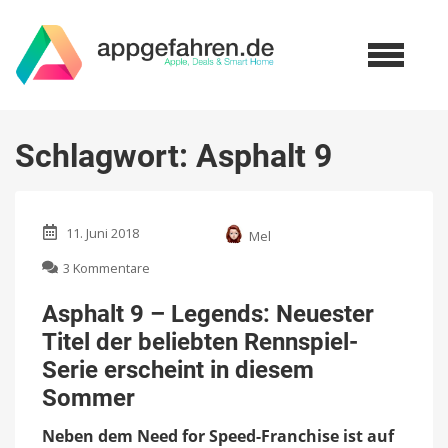
Schlagwort:
Asphalt 9
11. Juni 2018
Mel
zu
3 Kommentare
Asphalt
9
Asphalt 9 – Legends: Neuester
–
Titel der beliebten Rennspiel-
Legends:
Neuester
Serie erscheint in diesem
Titel
Sommer
der
beliebten
Neben dem Need for Speed-Franchise ist auf
Rennspiel-