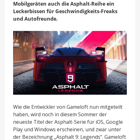
Mobilgeräten auch die Asphalt-Reihe ein
Serie
erscheint
Leckerbissen für Geschwindigkeits-Freaks
in
und Autofreunde.
diesem
Sommer
Wie die Entwickler von Gameloft nun mitgeteilt
haben, wird noch in diesem Sommer der
neueste Titel der Asphalt-Serie für iOS, Google
Play und Windows erscheinen, und zwar unter
der Bezeichnung „Asphalt 9: Legends“. Gameloft