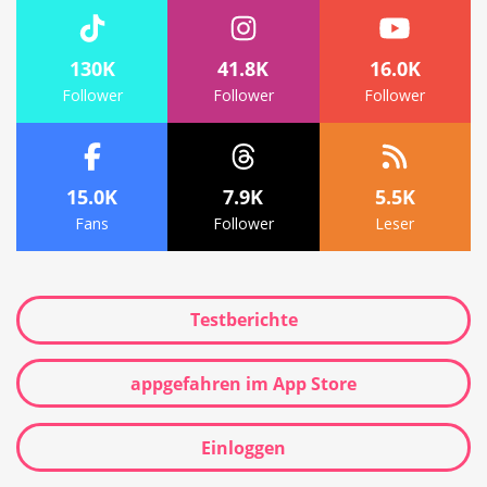
130K
41.8K
16.0K
Follower
Follower
Follower
15.0K
7.9K
5.5K
Fans
Follower
Leser
Testberichte
appgefahren im App Store
Einloggen