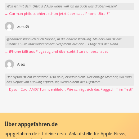
Was ist mit dem Ultra X ? Also wenn, will ich da auch was drüber wissen!
→ Gurman philosophiert schon jetzt über das „iPhone Ultra 3“
zeroG
@boomer: Kann ich auch toppen, in die andere Richtung. Meiner Frau ist das
iPhone 15 Pro Max während des Gesprächs aus der 5. Etage aus der Hand...
→ iPhone fällt aus Flugzeug und übersteht Sturz unbeschadet
Alex
Der Dyson ist ein Ventilator. Also nein, er kühlt nicht. Der einzige Moment, wo man
das Gefühl von Kühlung erfährt, ist, wenn einem der Luftstrom...
→ Dyson Cool AM07 Turmventilator: Wie schlägt sich das Flaggschiff im Test?
Über appgefahren.de
appgefahren.de ist deine erste Anlaufstelle für Apple-News,