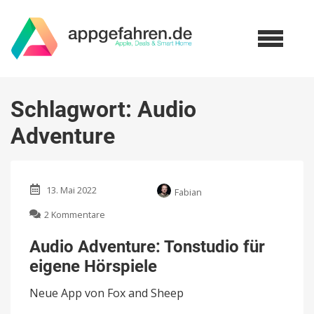
Schlagwort:
Audio
Adventure
13. Mai 2022
Fabian
zu
2 Kommentare
Audio
Adventure:
Audio Adventure: Tonstudio für
Tonstudio
eigene Hörspiele
für
eigene
Neue App von Fox and Sheep
Hörspiele