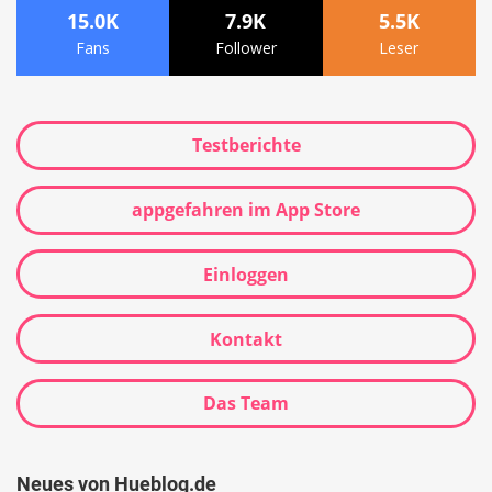
15.0K
7.9K
5.5K
Fans
Follower
Leser
Testberichte
appgefahren im App Store
Einloggen
Kontakt
Das Team
Neues von Hueblog.de