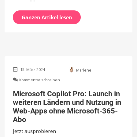
Ganzen Artikel lesen
15. März 2024
Marlene
zu
Kommentar schreiben
Microsoft
Copilot
Microsoft Copilot Pro: Launch in
Pro:
weiteren Ländern und Nutzung in
Launch
in
Web-Apps ohne Microsoft-365-
weiteren
Abo
Ländern
und
Jetzt ausprobieren
Nutzung