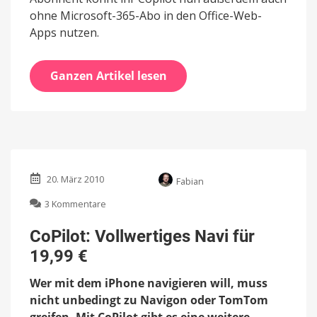
ohne Microsoft-365-Abo in den Office-Web-
Apps nutzen.
Ganzen Artikel lesen
20. März 2010
Fabian
zu
3 Kommentare
CoPilot:
Vollwertiges
CoPilot: Vollwertiges Navi für
Navi
19,99 €
für
19,99
Wer mit dem iPhone navigieren will, muss
€
nicht unbedingt zu Navigon oder TomTom
greifen. Mit CoPilot gibt es eine weitere