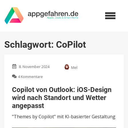
Schlagwort:
CoPilot
8. November 2024
Mel
zu
4 Kommentare
Copilot
von
Copilot von Outlook: iOS-Design
Outlook:
wird nach Standort und Wetter
iOS-
Design
angepasst
wird
nach
"Themes by Copilot" mit KI-basierter Gestaltung
Standort
und