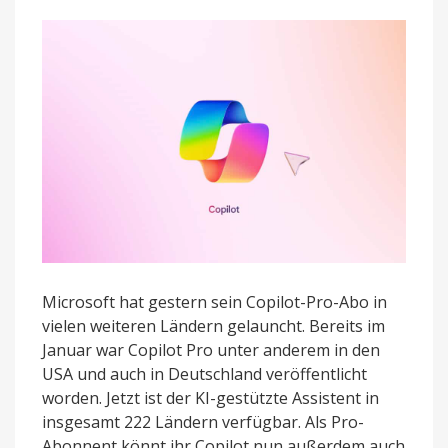
in
Web-
Apps
ohne
Microsoft-
365-
Abo
Microsoft hat gestern sein Copilot-Pro-Abo in
vielen weiteren Ländern gelauncht. Bereits im
Januar war Copilot Pro unter anderem in den
USA und auch in Deutschland veröffentlicht
worden. Jetzt ist der KI-gestützte Assistent in
insgesamt 222 Ländern verfügbar. Als Pro-
Abonnent könnt ihr Copilot nun außerdem auch