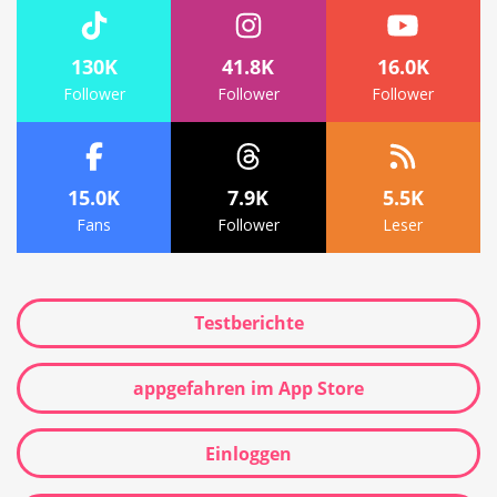
130K
41.8K
16.0K
Follower
Follower
Follower
15.0K
7.9K
5.5K
Fans
Follower
Leser
Testberichte
appgefahren im App Store
Einloggen