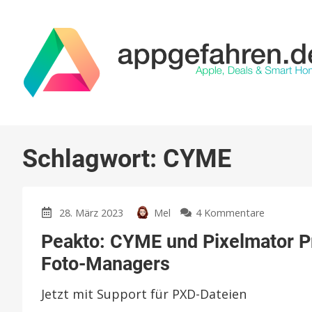
Schlagwort:
CYME
zu
28. März 2023
Mel
4 Kommentare
Peakto:
Peakto: CYME und Pixelmator Pr
CYME
und
Foto-Managers
Pixelmato
Pro
Jetzt mit Support für PXD-Dateien
kooperier