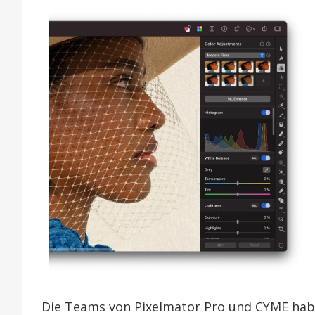
für
neue
Version
des
Foto-
Managers
Die Teams von Pixelmator Pro und CYME hab