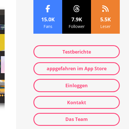
15.0K
7.9K
5.5K
Fans
Follower
Leser
Testberichte
appgefahren im App Store
Einloggen
Kontakt
Das Team