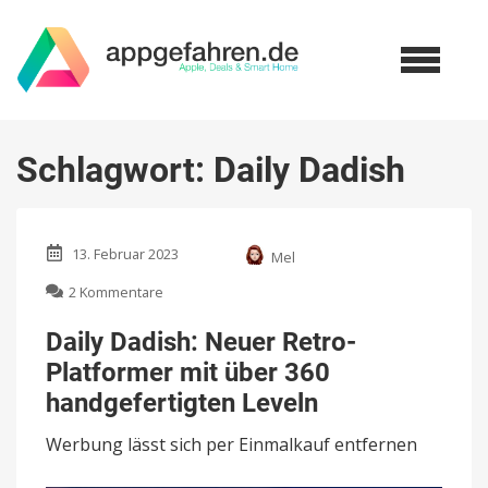
Schlagwort:
Daily Dadish
13. Februar 2023
Mel
zu
2 Kommentare
Daily
Dadish:
Daily Dadish: Neuer Retro-
Neuer
Platformer mit über 360
Retro-
Platformer
handgefertigten Leveln
mit
über
Werbung lässt sich per Einmalkauf entfernen
360
handgefertigten