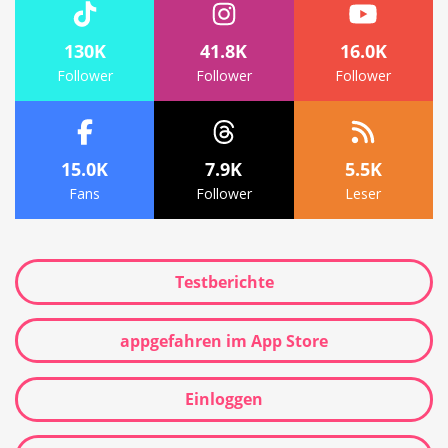
130K
41.8K
16.0K
Follower
Follower
Follower
15.0K
7.9K
5.5K
Fans
Follower
Leser
Testberichte
appgefahren im App Store
Einloggen