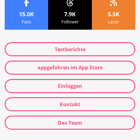
15.0K
7.9K
5.5K
Fans
Follower
Leser
Testberichte
appgefahren im App Store
Einloggen
Kontakt
Das Team