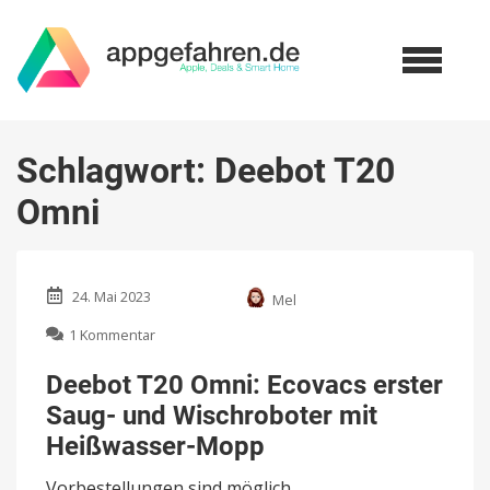
Schlagwort:
Deebot T20
Omni
24. Mai 2023
Mel
zu
1 Kommentar
Deebot
T20
Deebot T20 Omni: Ecovacs erster
Omni:
Saug- und Wischroboter mit
Ecovacs
erster
Heißwasser-Mopp
Saug-
und
Vorbestellungen sind möglich