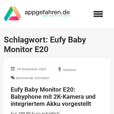
Schlagwort:
Eufy Baby
Monitor E20
18. November 2024
Marlene
zu
Kommentar schreiben
Eufy
Baby
Eufy Baby Monitor E20:
Monitor
Babyphone mit 2K-Kamera und
E20:
Babyphone
integriertem Akku vorgestellt
mit
2K-
Für 199,99 Euro erhältlich