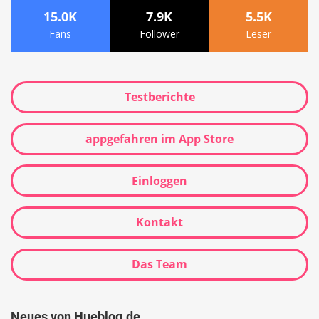
15.0K
7.9K
5.5K
Fans
Follower
Leser
Testberichte
appgefahren im App Store
Einloggen
Kontakt
Das Team
Neues von Hueblog.de