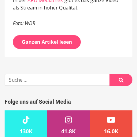
In der
ARD Mediathek
gibt es das ganze Video
als Stream in hoher Qualität.
Foto: WDR
Ganzen Artikel lesen
Suche
nach:
Suche
Folge uns auf Social Media
130K
41.8K
16.0K