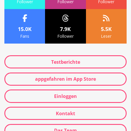
Follower
Follower
Follower
15.0K
7.9K
5.5K
Fans
Follower
Leser
Testberichte
appgefahren im App Store
Einloggen
Kontakt
Das Team