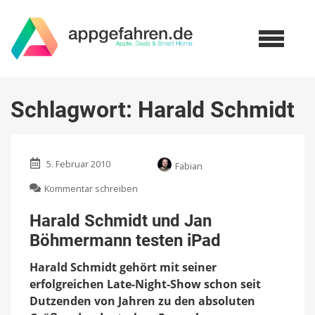
Schlagwort:
Harald Schmidt
5. Februar 2010
Fabian
zu
Kommentar schreiben
Harald
Schmidt
Harald Schmidt und Jan
und
Böhmermann testen iPad
Jan
Böhmermann
Harald Schmidt gehört mit seiner
testen
iPad
erfolgreichen Late-Night-Show schon seit
Dutzenden von Jahren zu den absoluten