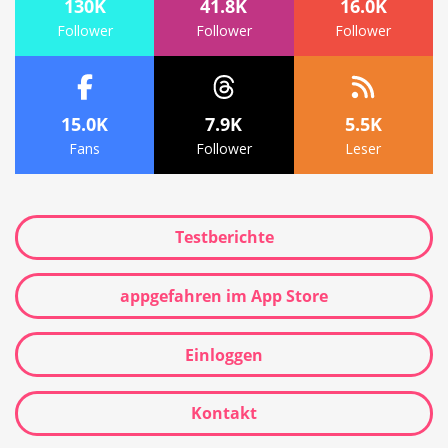
130K
41.8K
16.0K
Follower
Follower
Follower
15.0K
7.9K
5.5K
Fans
Follower
Leser
Testberichte
appgefahren im App Store
Einloggen
Kontakt