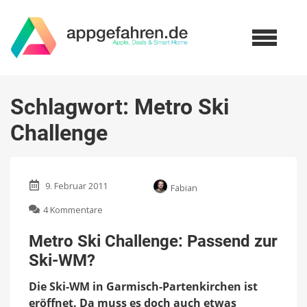
Schlagwort:
Metro Ski
Challenge
9. Februar 2011
Fabian
zu
4 Kommentare
Metro
Ski
Metro Ski Challenge: Passend zur
Challenge:
Ski-WM?
Passend
zur
Die Ski-WM in Garmisch-Partenkirchen ist
Ski-
WM?
eröffnet. Da muss es doch auch etwas