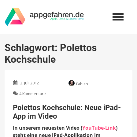
Schlagwort:
Polettos
Kochschule
2. Juli 2012
Fabian
zu
4 Kommentare
Polettos
Kochschule:
Polettos Kochschule: Neue iPad-
Neue
App im Video
iPad-
App
In unserem neuesten Video (
YouTube-Link
)
im
Video
steht eine neue iPad-Applikation im