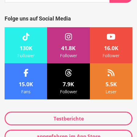
nach:
Suche
Folge uns auf Social Media
130K
41.8K
16.0K
Follower
Follower
Follower
15.0K
7.9K
5.5K
Fans
Follower
Leser
Testberichte
appgefahren im App Store