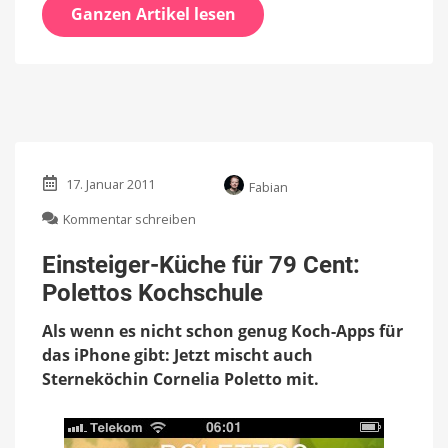
Ganzen Artikel lesen
17. Januar 2011
Fabian
zu
Kommentar schreiben
Einsteiger-
Küche
Einsteiger-Küche für 79 Cent:
für
Polettos Kochschule
79
Cent:
Als wenn es nicht schon genug Koch-Apps für
Polettos
Kochschule
das iPhone gibt: Jetzt mischt auch
Sterneköchin Cornelia Poletto mit.