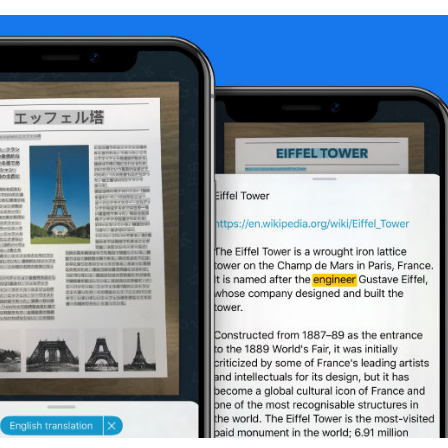
on
ssertem