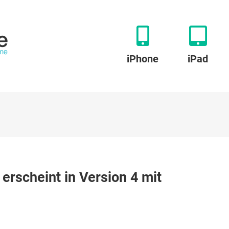
iPhone
iPad
o
erscheint in Version 4 mit
rfassungs-
eint