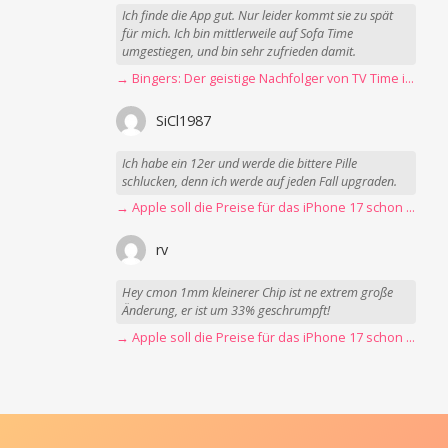
Ich finde die App gut. Nur leider kommt sie zu spät
für mich. Ich bin mittlerweile auf Sofa Time
umgestiegen, und bin sehr zufrieden damit.
→ Bingers: Der geistige Nachfolger von TV Time ist da
SiCl1987
Ich habe ein 12er und werde die bittere Pille
schlucken, denn ich werde auf jeden Fall upgraden.
→ Apple soll die Preise für das iPhone 17 schon Montag erhöhen
rv
Hey cmon 1mm kleinerer Chip ist ne extrem große
Änderung, er ist um 33% geschrumpft!
→ Apple soll die Preise für das iPhone 17 schon Montag erhöhen