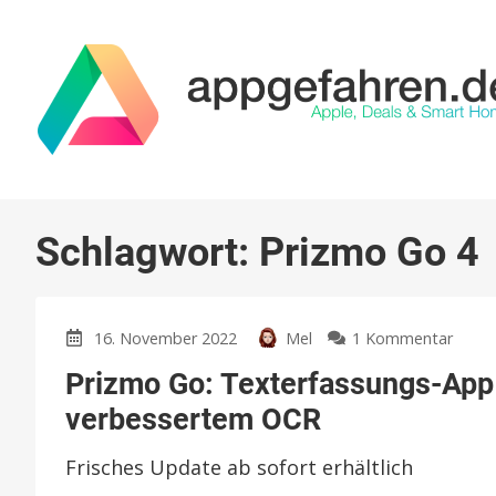
Schlagwort:
Prizmo Go 4
zu
16. November 2022
Mel
1 Kommentar
Prizm
Prizmo Go: Texterfassungs-App 
Go:
Texte
verbessertem OCR
App
ersch
Frisches Update ab sofort erhältlich
in