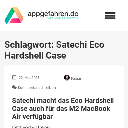
Schlagwort:
Satechi Eco
Hardshell Case
22. Mai 2023
Fabian
zu
Kommentar schreiben
Satechi
macht
Satechi macht das Eco Hardshell
das
Case auch für das M2 MacBook
Eco
Hardshell
Air verfügbar
Case
auch
Jetzt vorbestellen