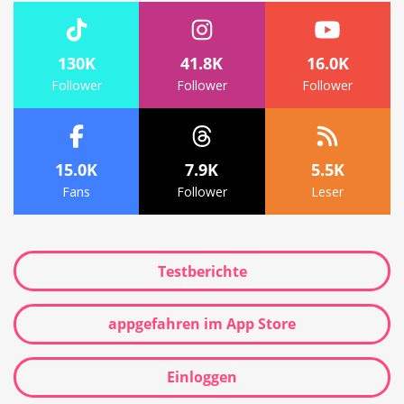
130K
41.8K
16.0K
Follower
Follower
Follower
15.0K
7.9K
5.5K
Fans
Follower
Leser
Testberichte
appgefahren im App Store
Einloggen