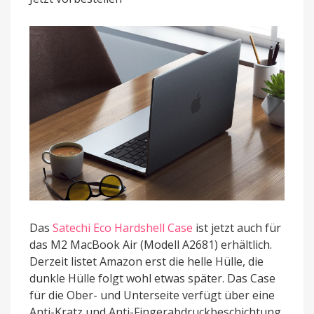
für
das
M2
MacBook
Air
verfügbar
Das
Satechi Eco Hardshell Case
ist jetzt auch für
das M2 MacBook Air (Modell A2681) erhältlich.
Derzeit listet Amazon erst die helle Hülle, die
dunkle Hülle folgt wohl etwas später. Das Case
für die Ober- und Unterseite verfügt über eine
Anti-Kratz und Anti-Fingerabdruckbeschichtung