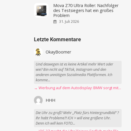
Mova Z70 Ultra Roller: Nachfolger
des Testsiegers hat ein großes
Problem
31. Juli 2026
Letzte Kommentare
OkayBoomer
Und deswegen ist es keine Artikel mehr Wert oder
wie? Bin nicht auf TikTok, Instagram und den
anderen unnötigen Sozialmedia Plattformen. Ich
komme...
→ Werbung auf dem Autodisplay: BMW sorgt mit Spider-Man-Werbung für scharfe Kritik
HHH
Die Uhr zu groß? Mehr „Platz fürs Hintergrundbild“ ?
Ihr habt Probleme?! ICH > will eine größere Uhr.
Denn ich will kein FOTO...