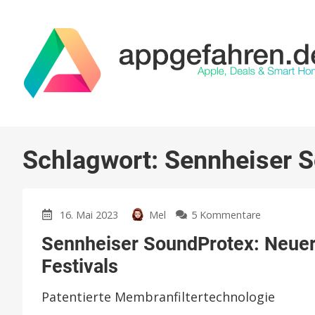
Schlagwort:
Sennheiser S
zu
16. Mai 2023
Mel
5 Kommentare
Sennheiser
Sennheiser SoundProtex: Neuer
SoundProte
Neuer
Festivals
Gehörschut
für
Patentierte Membranfiltertechnologie
Konzerte