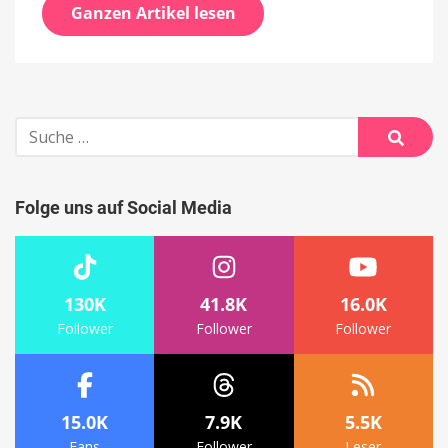
Ganzen Artikel lesen
Suche
nach:
Suche
Folge uns auf Social Media
130K
41.8K
16.0K
Follower
Follower
Follower
15.0K
7.9K
5.5K
Fans
Follower
Leser