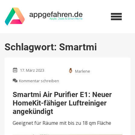
Schlagwort:
Smartmi
17. März 2023
Marlene
zu
Kommentar schreiben
Smartmi
Air
Smartmi Air Purifier E1: Neuer
Purifier
HomeKit-fähiger Luftreiniger
E1:
Neuer
angekündigt
HomeKit-
fähiger
Geeignet für Räume mit bis zu 18 qm Fläche
Luftreiniger
angekündigt