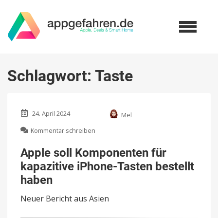
Schlagwort:
Taste
24. April 2024
Mel
zu
Kommentar schreiben
Apple
soll
Apple soll Komponenten für
Komponenten
kapazitive iPhone-Tasten bestellt
für
kapazitive
haben
iPhone-
Tasten
Neuer Bericht aus Asien
bestellt
haben