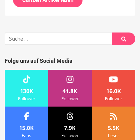
Ganzen Artikel lesen
Suche
nach:
Suche
Folge uns auf Social Media
130K
41.8K
16.0K
Follower
Follower
Follower
15.0K
7.9K
5.5K
Fans
Follower
Leser