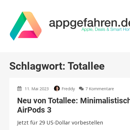
Schlagwort:
Totallee
zu
11. Mai 2023
Freddy
7 Kommentare
Neu
Neu von Totallee: Minimalistisc
von
Totallee
AirPods 3
Minimali
Case
Jetzt für 29 US-Dollar vorbestellen
für