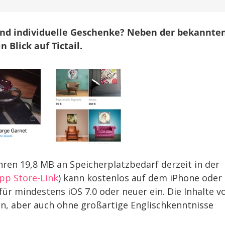
mehr
als
55.000
und individuelle Geschenke? Neben der bekannte
Boutiquen,
 Blick auf Tictail.
Designern,
Künstlern
und
Indie-
Shops
ihren 19,8 MB an Speicherplatzbedarf derzeit in der
pp Store-Link
) kann kostenlos auf dem iPhone oder
für mindestens iOS 7.0 oder neuer ein. Die Inhalte v
ten, aber auch ohne großartige Englischkenntnisse