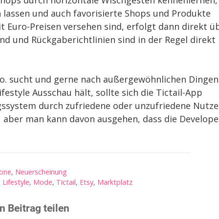
Shops durch horizontale Wischgesten kennenlernen,
 lassen und auch favorisierte Shops und Produkte
t Euro-Preisen versehen sind, erfolgt dann direkt ü
d und Rückgaberichtlinien sind in der Regel direkt
Co. sucht und gerne nach außergewöhnlichen Dingen
style Ausschau hält, sollte sich die Tictail-App
ngssystem durch zufriedene oder unzufriedene Nutze
, aber man kann davon ausgehen, dass die Develope
hone
,
Neuerscheinung
,
Lifestyle
,
Mode
,
Tictail
,
Etsy
,
Marktplatz
n Beitrag teilen