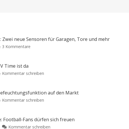
: Zwei neue Sensoren für Garagen, Tore und mehr
zu
3 Kommentare
Abode
erweitert
Smart-
V Time ist da
Home-
zu
Kommentar schreiben
Portfolio:
Bingers:
Zwei
Der
neue
geistige
 Befeuchtungsfunktion auf den Markt
Sensoren
Nachfolger
zu
Kommentar schreiben
für
von
Xiaomi
Garagen,
TV
bringt
Tore
Time
neuen
und
: Football-Fans dürfen sich freuen
ist
Luftreiniger
mehr
zu
Kommentar schreiben
da