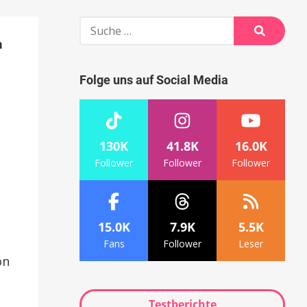
Suche
nach:
n
Suche
Folge uns auf Social Media
130K
41.8K
16.0K
Follower
Follower
Follower
15.0K
7.9K
5.5K
Fans
Follower
Leser
on
Testberichte