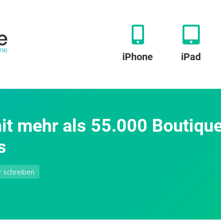
iPhone
iPad
 mit mehr als 55.000 Boutiqu
s
zu
 schreiben
Tictail:
Etsy-
Alternative
mit