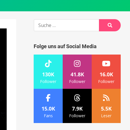
Suche
nach:
Suche
Folge uns auf Social Media
130K
41.8K
16.0K
Follower
Follower
Follower
15.0K
7.9K
5.5K
Fans
Follower
Leser