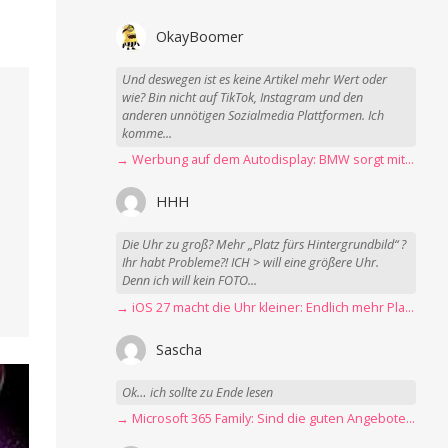
OkayBoomer
Und deswegen ist es keine Artikel mehr Wert oder
wie? Bin nicht auf TikTok, Instagram und den
anderen unnötigen Sozialmedia Plattformen. Ich
komme...
→ Werbung auf dem Autodisplay: BMW sorgt mit Spider-Man-Werbung für scharfe Kritik
HHH
Die Uhr zu groß? Mehr „Platz fürs Hintergrundbild“ ?
Ihr habt Probleme?! ICH > will eine größere Uhr.
Denn ich will kein FOTO...
→ iOS 27 macht die Uhr kleiner: Endlich mehr Platz fürs Hintergrundbild
Sascha
Ok… ich sollte zu Ende lesen
→ Microsoft 365 Family: Sind die guten Angebote vorbei?