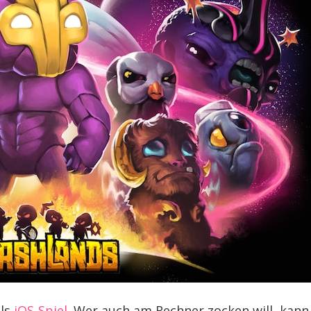
als
iOS-Spiel
. Wer auch am Rechner zocken will, kann