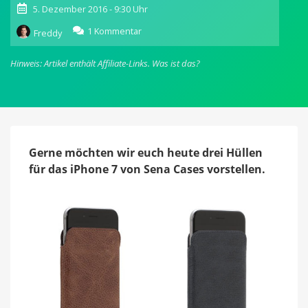
5. Dezember 2016 - 9:30 Uhr
zu
1 Kommentar
Freddy
Angeschaut:
Hochwertige
Hinweis: Artikel enthält Affiliate-Links.
Was ist das?
Sena
Cases
für
das
iPhone
7
&
Gerne möchten wir euch heute drei Hüllen
7
für das iPhone 7 von Sena Cases vorstellen.
Plus