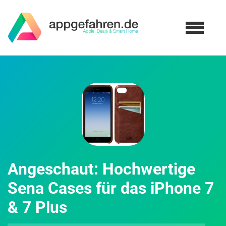
Angeschaut: Hochwertige
Sena Cases für das iPhone 7
& 7 Plus